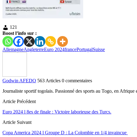
121
Boost l’info sur :
Allemagne
Angleterre
Euro 2024
france
Portugal
Suisse
Godwin AFEDO
563 Articles
0 commentaires
Journaliste sportif togolais. Passionné des sports au Togo, en Afriqu
Article Précédent
Euro 2024 l 8es de finale : Victoire laborieuse des Turcs.
Article Suivant
Copa America 2024 l Groupe D : La Colombie en 1/4 invaincue