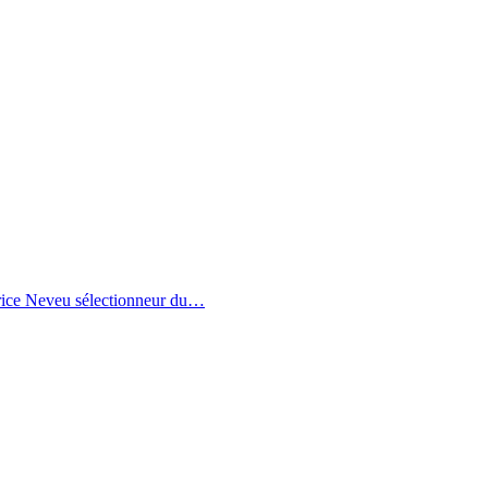
trice Neveu sélectionneur du
…