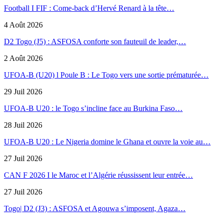
Football I FIF : Come-back d’Hervé Renard à la tête…
4 Août 2026
D2 Togo (J5) : ASFOSA conforte son fauteuil de leader,…
2 Août 2026
UFOA-B (U20) l Poule B : Le Togo vers une sortie prématurée…
29 Juil 2026
UFOA-B U20 : le Togo s’incline face au Burkina Faso…
28 Juil 2026
UFOA-B U20 : Le Nigeria domine le Ghana et ouvre la voie au…
27 Juil 2026
CAN F 2026 I le Maroc et l’Algérie réussissent leur entrée…
27 Juil 2026
Togo| D2 (J3) : ASFOSA et Agouwa s’imposent, Agaza…