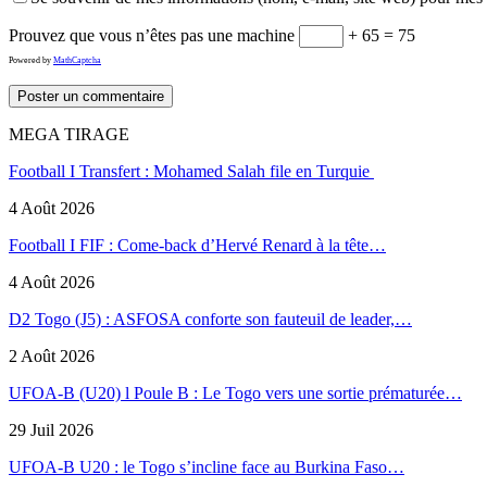
Prouvez que vous n’êtes pas une machine
+ 65 = 75
Powered by
MathCaptcha
MEGA TIRAGE
Football I Transfert : Mohamed Salah file en Turquie
4 Août 2026
Football I FIF : Come-back d’Hervé Renard à la tête…
4 Août 2026
D2 Togo (J5) : ASFOSA conforte son fauteuil de leader,…
2 Août 2026
UFOA-B (U20) l Poule B : Le Togo vers une sortie prématurée…
29 Juil 2026
UFOA-B U20 : le Togo s’incline face au Burkina Faso…