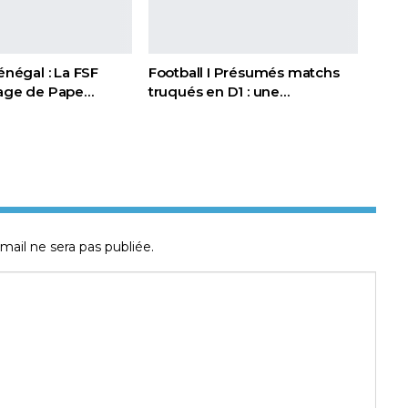
Sénégal : La FSF
Football I Présumés matchs
page de Pape…
truqués en D1 : une…
mail ne sera pas publiée.