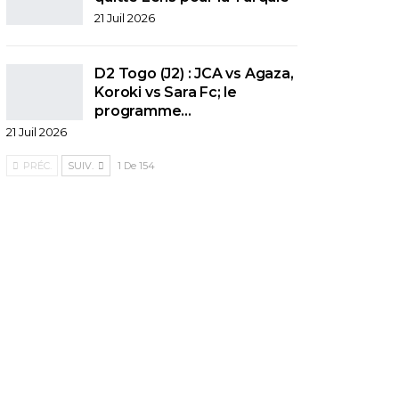
21 Juil 2026
D2 Togo (J2) : JCA vs Agaza,
Koroki vs Sara Fc; le
programme…
21 Juil 2026
PRÉC.
SUIV.
1 De 154