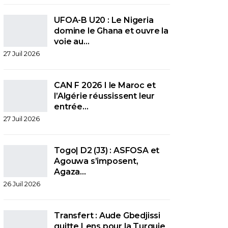
UFOA-B U20 : Le Nigeria
domine le Ghana et ouvre la
voie au…
27 Juil 2026
CAN F 2026 I le Maroc et
l’Algérie réussissent leur
entrée…
27 Juil 2026
Togo| D2 (J3) : ASFOSA et
Agouwa s’imposent,
Agaza…
26 Juil 2026
Transfert : Aude Gbedjissi
quitte Lens pour la Turquie