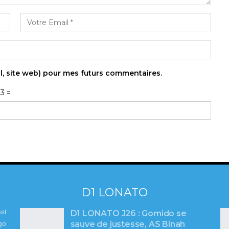
l, site web) pour mes futurs commentaires.
33 =
D1 LONATO
st
D1 LONATO J26 : Gomido se
sauve de justesse, AS Binah
go