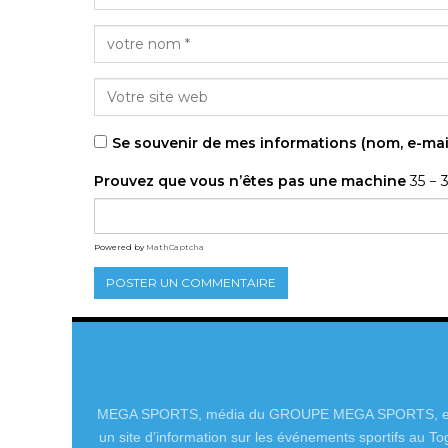
Se souvenir de mes informations (nom, e-mai
Prouvez que vous n’êtes pas une machine
35 − 
Powered by
MathCaptcha
MEGA SPORTS, média du GROUPE MEGA SPORTS, e
un site d’information sur les événements sportifs au To