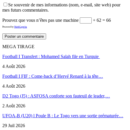
Se souvenir de mes informations (nom, e-mail, site web) pour
mes futurs commentaires.
Prouvez que vous n’êtes pas une machine
+ 62 = 66
Powered by
MathCaptcha
MEGA TIRAGE
Football I Transfert : Mohamed Salah file en Turquie
4 Août 2026
Football I FIF : Come-back d’Hervé Renard à la tête…
4 Août 2026
D2 Togo (J5) : ASFOSA conforte son fauteuil de leader,…
2 Août 2026
UFOA-B (U20) l Poule B : Le Togo vers une sortie prématurée…
29 Juil 2026