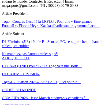
et dans le monde. Contacter la Rédaction | Email :
megasports@gmail.com | Tél : (00228) 90 79 69 83
Article Précédent
Togo l Congrès électif à la LRFLG : Pour une « Emergeance
Football », Florent Hégra Kataka dévoile son programme d’action
Article Suivant
D1 Féminine (J13) l Poule B : Semassi FC, se rapprocher du haut de
tableau, calendrier
Ne manquez pas
Autres articles signés
AFRIQUE FOOT
UFOA-B (U20) l Poule B : Le Togo vers une sortie…
DEUXIEME DIVISION
Togo-D2 l Saison 2025-2026 : Le 19 juillet pour le…
COUPE DU MONDE
CDM FIFA 2026 : Jesse Marsch et vingt-six canadiens à…