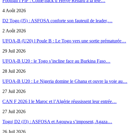
Football I FIF : Come-back d’Hervé Renard à la tête…
4 Août 2026
D2 Togo (J5) : ASFOSA conforte son fauteuil de leader,…
2 Août 2026
UFOA-B (U20) l Poule B : Le Togo vers une sortie prématurée…
29 Juil 2026
UFOA-B U20 : le Togo s’incline face au Burkina Faso…
28 Juil 2026
UFOA-B U20 : Le Nigeria domine le Ghana et ouvre la voie au…
27 Juil 2026
CAN F 2026 I le Maroc et l’Algérie réussissent leur entrée…
27 Juil 2026
Togo| D2 (J3) : ASFOSA et Agouwa s’imposent, Agaza…
26 Juil 2026