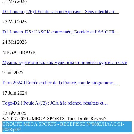
31 Mai 2026
D1 Lonato (J26) l Fin de saison explosive : Sens interdit au…
27 Mai 2026
D1 Lonato J25 : l’ASCK couronnée, Gomido et l’AS OTR…
24 Mai 2026
MEGA TIRAGE
Мужик куртизанока: как мужчины становятся куртизанками
9 Juil 2025
Euro 2024 l Entrée en lice de la France, tout le programme…
17 Juin 2024
Togo-D2 l Poule A (J2) : JCA à la relance, résultats et…
22 Fév 2025
© 2017-2026 - MEGA SPORTS. Tous Droits Réservés.
GROUPE MEGA SPORTS - RECEPISSE N°0083/HAAC/01-
2023/pl/P