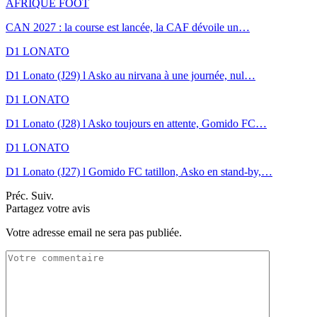
AFRIQUE FOOT
CAN 2027 : la course est lancée, la CAF dévoile un…
D1 LONATO
D1 Lonato (J29) l Asko au nirvana à une journée, nul…
D1 LONATO
D1 Lonato (J28) l Asko toujours en attente, Gomido FC…
D1 LONATO
D1 Lonato (J27) l Gomido FC tatillon, Asko en stand-by,…
Préc.
Suiv.
Partagez votre avis
Votre adresse email ne sera pas publiée.