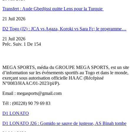
Transfert : Aude Gbedjissi quitte Lens pour la Turquie
21 Juil 2026
D2 Togo (J2) : JCA vs Agaza, Koroki vs Sara Fc; le programme…
21 Juil 2026
Préc.
Suiv.
1 De 154
MEGA SPORTS, média du GROUPE MEGA SPORTS, est un site
d’information sur les événements sportifs au Togo et dans le monde,
exerçant sous autorisation officielle HAAC (Récépissé
N°0083/HAAC/01-2023/pl/P).
Email : megasports@gmail.com
Tél : (00228) 90 79 69 83
D1 LONATO
D1 LONATO J26 : Gomido se sauve de justesse, AS Binah tombe