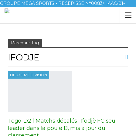
GROUPE MEGA SPORTS - RECEPISSE N°0083/HAAC/01-
2023/pl/P
Accueil
Ifodje
Parcourir Tag
IFODJE
DEUXIEME DIVISION
Togo-D2 l Matchs décalés : Ifodjè FC seul
leader dans la poule B, mis à jour du
classement