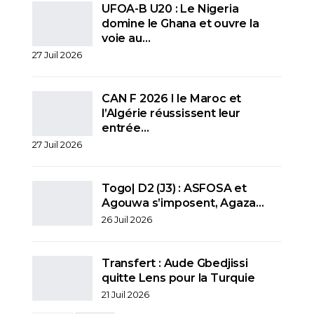
UFOA-B U20 : Le Nigeria
domine le Ghana et ouvre la
voie au…
27 Juil 2026
CAN F 2026 I le Maroc et
l’Algérie réussissent leur
entrée…
27 Juil 2026
Togo| D2 (J3) : ASFOSA et
Agouwa s’imposent, Agaza…
26 Juil 2026
Transfert : Aude Gbedjissi
quitte Lens pour la Turquie
21 Juil 2026