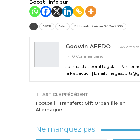
Boost l’info sur :
ASCK
Asko
D1 Lonato Saison 2024-2025
Godwin AFEDO
563 Articles
0 Commentaires
Journaliste sportif togolais. Passion
la Rédaction | Email : megasports@gm
ARTICLE PRÉCÉDENT
Football | Transfert : Gift Orban file en
Allemagne
Ne manquez pas