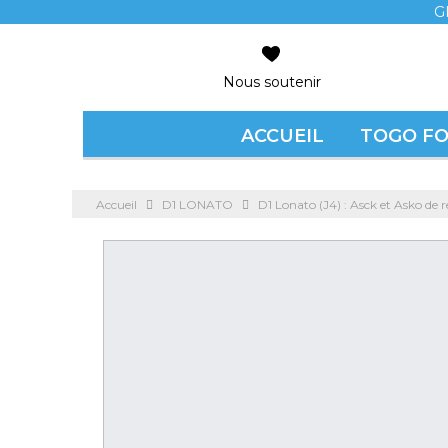
G
Nous soutenir
ACCUEIL
TOGO F
Accueil
D1 LONATO
D1 Lonato (J4) : Asck et Asko de