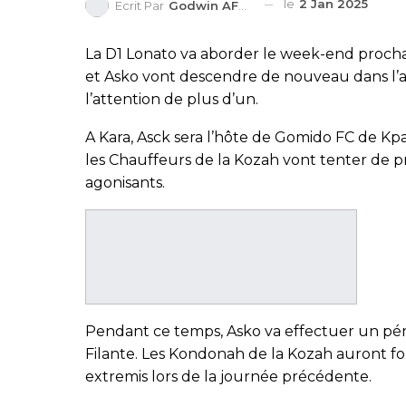
le
2 Jan 2025
Ecrit Par
Godwin AFEDO
La D1 Lonato va aborder le week-end prochai
et Asko vont descendre de nouveau dans l’a
l’attention de plus d’un.
A Kara, Asck sera l’hôte de Gomido FC de Kp
les Chauffeurs de la Kozah vont tenter de p
agonisants.
Pendant ce temps, Asko va effectuer un pér
Filante. Les Kondonah de la Kozah auront for
extremis lors de la journée précédente.