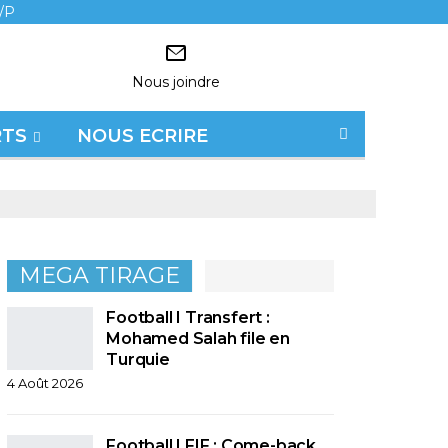
/P
Nous joindre
RTS
NOUS ECRIRE
MEGA TIRAGE
Football I Transfert :
Mohamed Salah file en
Turquie
4 Août 2026
Football I FIF : Come-back