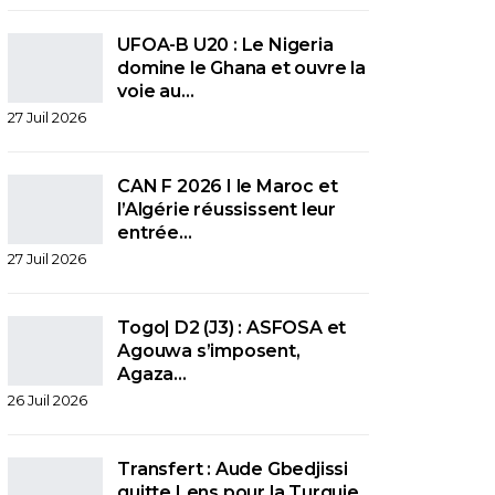
UFOA-B U20 : Le Nigeria
domine le Ghana et ouvre la
voie au…
27 Juil 2026
CAN F 2026 I le Maroc et
l’Algérie réussissent leur
entrée…
27 Juil 2026
Togo| D2 (J3) : ASFOSA et
Agouwa s’imposent,
Agaza…
26 Juil 2026
Transfert : Aude Gbedjissi
quitte Lens pour la Turquie