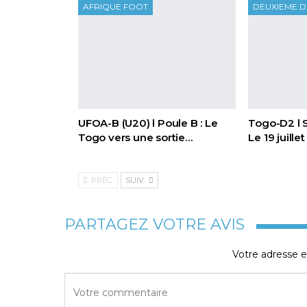
AFRIQUE FOOT
DEUXIEME D
UFOA-B (U20) l Poule B : Le
Togo-D2 l 
Togo vers une sortie…
Le 19 juille
PRÉC.
SUIV.
PARTAGEZ VOTRE AVIS
Votre adresse e