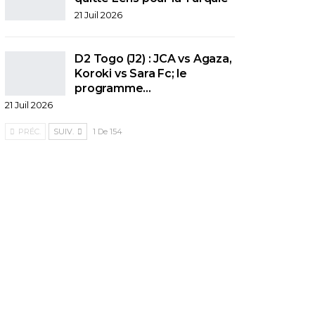
21 Juil 2026
D2 Togo (J2) : JCA vs Agaza,
Koroki vs Sara Fc; le
programme…
21 Juil 2026
PRÉC.
SUIV.
1 De 154