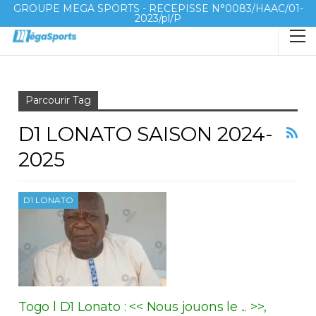
GROUPE MEGA SPORTS - RECEPISSE N°0083/HAAC/01-
2023/pl/P
Accueil
D1 Lonato Saison 2024-2025
Parcourir Tag
D1 LONATO SAISON 2024-
2025
D1 LONATO
Togo l D1 Lonato : << Nous jouons le ... >>,