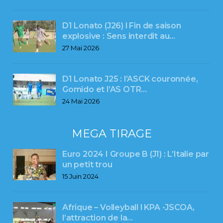
D1 Lonato (J26) l Fin de saison
explosive : Sens interdit au…
27 Mai 2026
D1 Lonato J25 : l’ASCK couronnée,
Gomido et l’AS OTR…
24 Mai 2026
MEGA TIRAGE
Euro 2024 I Groupe B (J1) : L’Italie par
un petit trou
15 Juin 2024
Afrique – Volleyball l KPA -JSCOA,
l’attraction de la…