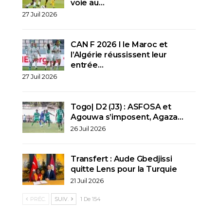
voie au…
27 Juil 2026
CAN F 2026 I le Maroc et
l’Algérie réussissent leur
entrée…
27 Juil 2026
Togo| D2 (J3) : ASFOSA et
Agouwa s’imposent, Agaza…
26 Juil 2026
Transfert : Aude Gbedjissi
quitte Lens pour la Turquie
21 Juil 2026
PRÉC.
SUIV.
1 De 154