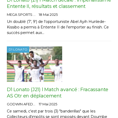
D1 Lonato (21) l Match décalé : Impérialissime
Entente II, résultats et classement
MEGA SPORTS
18 Mai 2025
Un doublé (7', 9') de l'opportuniste Abel Ayih Hunlede-
Kissibo a permis à Entente II de l'emporter au finish. Ce
succès permet aux…
D1 LONATO
D1 Lonato (J21) l Match avancé : Fracassante
AS Otr en déplacement
GODWIN AFEDO
17 Mai 2025
Ce samedi, c'est par trois (3) "banderillas" que les
Collecteurs d'impôts se sont imposés devant Doumbe