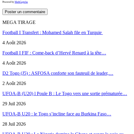
Powered by
MathCaptcha
MEGA TIRAGE
Football I Transfert : Mohamed Salah file en Turquie
4 Août 2026
Football I FIF : Come-back d’Hervé Renard à la tête…
4 Août 2026
D2 Togo (J5) : ASFOSA conforte son fauteuil de leader,…
2 Août 2026
UFOA-B (U20) l Poule B : Le Togo vers une sortie prématurée…
29 Juil 2026
UFOA-B U20 : le Togo s’incline face au Burkina Faso…
28 Juil 2026