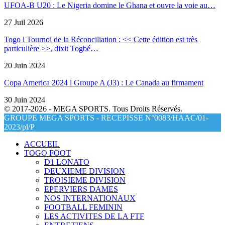
UFOA-B U20 : Le Nigeria domine le Ghana et ouvre la voie au…
27 Juil 2026
Togo l Tournoi de la Réconciliation : << Cette édition est très
particulière >>, dixit Togbé
…
20 Juin 2024
Copa America 2024 l Groupe A (J3) : Le Canada au firmament
30 Juin 2024
© 2017-2026 - MEGA SPORTS. Tous Droits Réservés.
GROUPE MEGA SPORTS - RECEPISSE N°0083/HAAC/01-
2023/pl/P
ACCUEIL
TOGO FOOT
D1 LONATO
DEUXIEME DIVISION
TROISIEME DIVISION
EPERVIERS DAMES
NOS INTERNATIONAUX
FOOTBALL FEMININ
LES ACTIVITES DE LA FTF