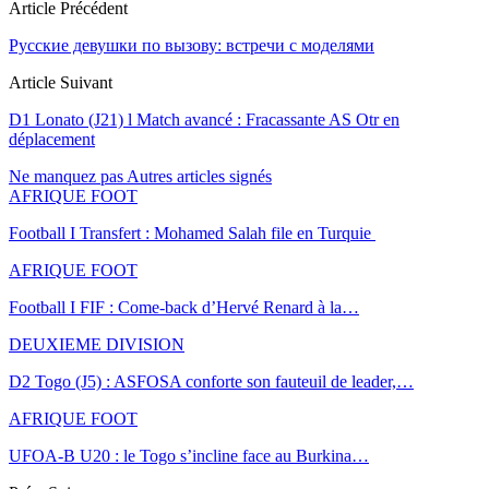
Article Précédent
Русские девушки по вызову: встречи с моделями
Article Suivant
D1 Lonato (J21) l Match avancé : Fracassante AS Otr en
déplacement
Ne manquez pas
Autres articles signés
AFRIQUE FOOT
Football I Transfert : Mohamed Salah file en Turquie
AFRIQUE FOOT
Football I FIF : Come-back d’Hervé Renard à la…
DEUXIEME DIVISION
D2 Togo (J5) : ASFOSA conforte son fauteuil de leader,…
AFRIQUE FOOT
UFOA-B U20 : le Togo s’incline face au Burkina…