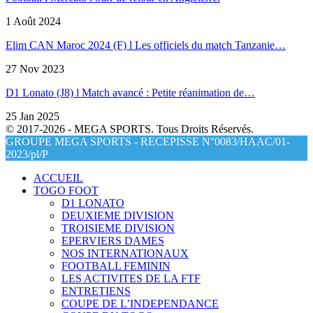
1 Août 2024
Elim CAN Maroc 2024 (F) l Les officiels du match Tanzanie…
27 Nov 2023
D1 Lonato (J8) l Match avancé : Petite réanimation de…
25 Jan 2025
© 2017-2026 - MEGA SPORTS. Tous Droits Réservés.
GROUPE MEGA SPORTS - RECEPISSE N°0083/HAAC/01-
2023/pl/P
ACCUEIL
TOGO FOOT
D1 LONATO
DEUXIEME DIVISION
TROISIEME DIVISION
EPERVIERS DAMES
NOS INTERNATIONAUX
FOOTBALL FEMININ
LES ACTIVITES DE LA FTF
ENTRETIENS
COUPE DE L’INDEPENDANCE