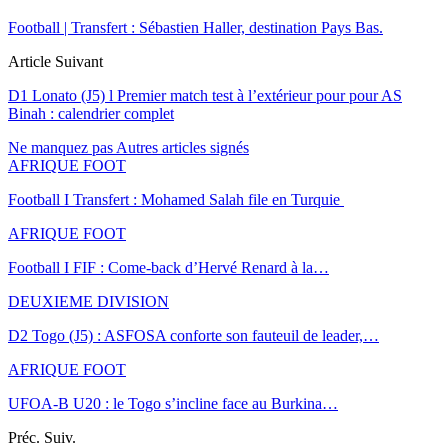
Football | Transfert : Sébastien Haller, destination Pays Bas.
Article Suivant
D1 Lonato (J5) l Premier match test à l’extérieur pour pour AS
Binah : calendrier complet
Ne manquez pas
Autres articles signés
AFRIQUE FOOT
Football I Transfert : Mohamed Salah file en Turquie
AFRIQUE FOOT
Football I FIF : Come-back d’Hervé Renard à la…
DEUXIEME DIVISION
D2 Togo (J5) : ASFOSA conforte son fauteuil de leader,…
AFRIQUE FOOT
UFOA-B U20 : le Togo s’incline face au Burkina…
Préc.
Suiv.