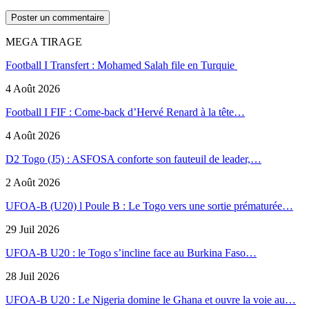
MEGA TIRAGE
Football I Transfert : Mohamed Salah file en Turquie
4 Août 2026
Football I FIF : Come-back d’Hervé Renard à la tête…
4 Août 2026
D2 Togo (J5) : ASFOSA conforte son fauteuil de leader,…
2 Août 2026
UFOA-B (U20) l Poule B : Le Togo vers une sortie prématurée…
29 Juil 2026
UFOA-B U20 : le Togo s’incline face au Burkina Faso…
28 Juil 2026
UFOA-B U20 : Le Nigeria domine le Ghana et ouvre la voie au…