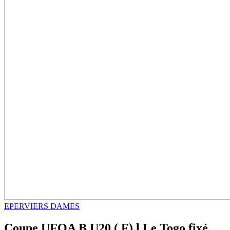
EPERVIERS DAMES
Coupe UFOA B U20 ( F) l Le Togo fixé