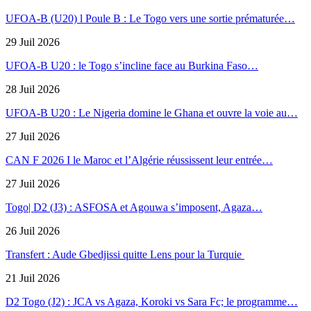
UFOA-B (U20) l Poule B : Le Togo vers une sortie prématurée…
29 Juil 2026
UFOA-B U20 : le Togo s’incline face au Burkina Faso…
28 Juil 2026
UFOA-B U20 : Le Nigeria domine le Ghana et ouvre la voie au…
27 Juil 2026
CAN F 2026 I le Maroc et l’Algérie réussissent leur entrée…
27 Juil 2026
Togo| D2 (J3) : ASFOSA et Agouwa s’imposent, Agaza…
26 Juil 2026
Transfert : Aude Gbedjissi quitte Lens pour la Turquie
21 Juil 2026
D2 Togo (J2) : JCA vs Agaza, Koroki vs Sara Fc; le programme…