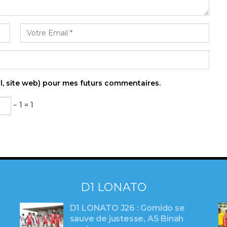
l, site web) pour mes futurs commentaires.
− 1 = 1
D1 LONATO
D1 LONATO J26 : Gomido se
sauve de justesse, AS Binah