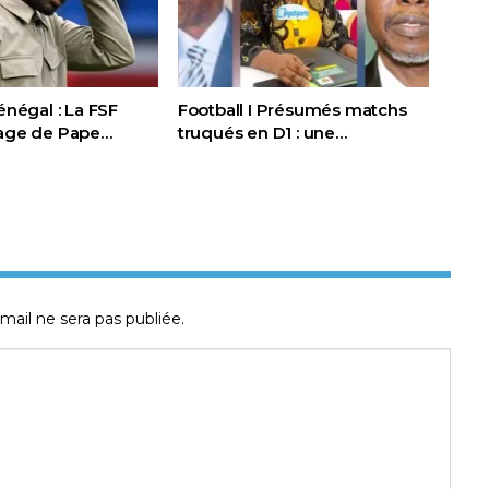
Sénégal : La FSF
Football I Présumés matchs
page de Pape…
truqués en D1 : une…
mail ne sera pas publiée.