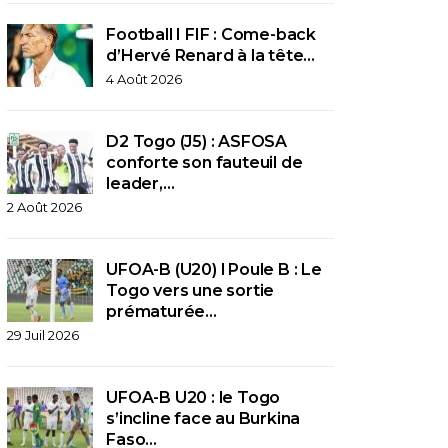
Football I FIF : Come-back
d’Hervé Renard à la tête…
4 Août 2026
D2 Togo (J5) : ASFOSA
conforte son fauteuil de
leader,…
2 Août 2026
UFOA-B (U20) l Poule B : Le
Togo vers une sortie
prématurée…
29 Juil 2026
UFOA-B U20 : le Togo
s’incline face au Burkina
Faso…