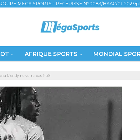
ROUPE MEGA SPORTS - RECEPISSE N°0083/HAAC/01-2023/pl
OOT
AFRIQUE SPORTS
MONDIAL SPO
tana Mendy ne verra pas Noël