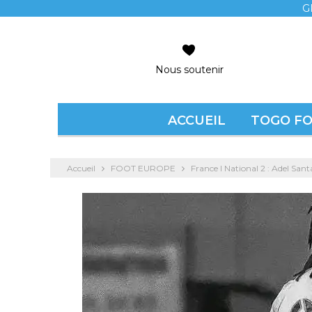
G
Nous soutenir
ACCUEIL
TOGO F
Accueil
FOOT EUROPE
France l National 2 : Adel San