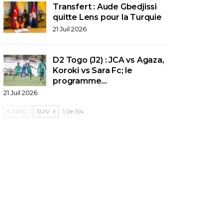
Transfert : Aude Gbedjissi
quitte Lens pour la Turquie
21 Juil 2026
D2 Togo (J2) : JCA vs Agaza,
Koroki vs Sara Fc; le
programme…
21 Juil 2026
PRÉC.
SUIV.
1 De 154