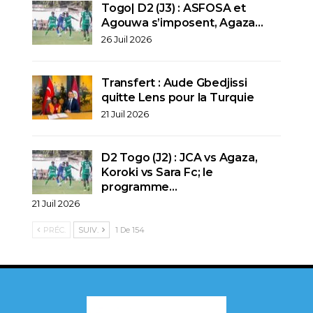
Togo| D2 (J3) : ASFOSA et
Agouwa s’imposent, Agaza…
26 Juil 2026
Transfert : Aude Gbedjissi
quitte Lens pour la Turquie
21 Juil 2026
D2 Togo (J2) : JCA vs Agaza,
Koroki vs Sara Fc; le
programme…
21 Juil 2026
PRÉC.
SUIV.
1 De 154