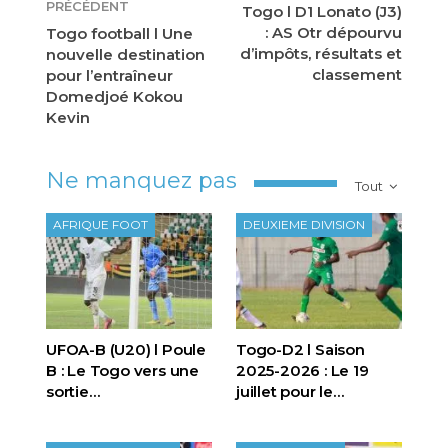
PRÉCÉDENT
Togo l D1 Lonato (J3)
: AS Otr dépourvu
Togo football l Une
d’impôts, résultats et
nouvelle destination
classement
pour l’entraîneur
Domedjoé Kokou
Kevin
Ne manquez pas
Tout
AFRIQUE FOOT
DEUXIEME DIVISION
UFOA-B (U20) l Poule
Togo-D2 l Saison
B : Le Togo vers une
2025-2026 : Le 19
sortie…
juillet pour le…