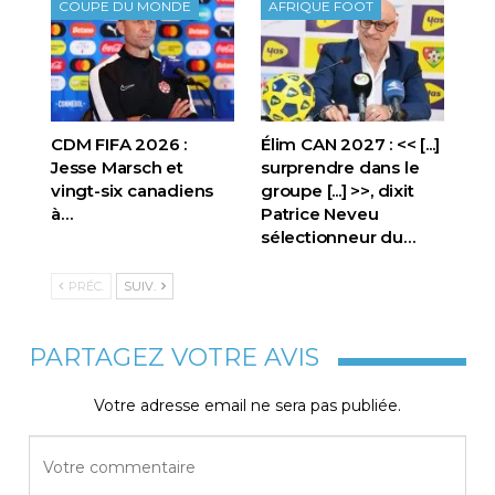
COUPE DU MONDE
AFRIQUE FOOT
CDM FIFA 2026 :
Élim CAN 2027 : << [...]
Jesse Marsch et
surprendre dans le
vingt-six canadiens
groupe [...] >>, dixit
à…
Patrice Neveu
sélectionneur du
…
PRÉC.
SUIV.
PARTAGEZ VOTRE AVIS
Votre adresse email ne sera pas publiée.