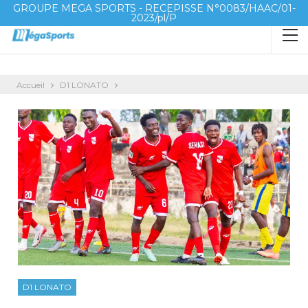
GROUPE MEGA SPORTS - RECEPISSE N°0083/HAAC/01-
2023/pl/P
Accueil
D1 LONATO
D1 LONATO