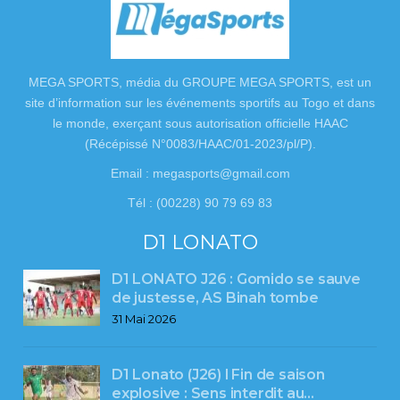
MEGA SPORTS, média du GROUPE MEGA SPORTS, est un
site d’information sur les événements sportifs au Togo et dans
le monde, exerçant sous autorisation officielle HAAC
(Récépissé N°0083/HAAC/01-2023/pl/P).
Email : megasports@gmail.com
Tél : (00228) 90 79 69 83
D1 LONATO
D1 LONATO J26 : Gomido se sauve
de justesse, AS Binah tombe
31 Mai 2026
D1 Lonato (J26) l Fin de saison
explosive : Sens interdit au…