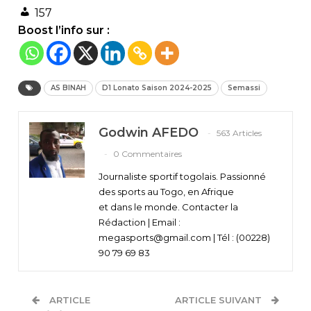
157
Boost l’info sur :
AS BINAH
D1 Lonato Saison 2024-2025
Semassi
Godwin AFEDO
563 Articles
0 Commentaires
Journaliste sportif togolais. Passionné
des sports au Togo, en Afrique
et dans le monde. Contacter la
Rédaction | Email :
megasports@gmail.com | Tél : (00228)
90 79 69 83
ARTICLE
ARTICLE SUIVANT