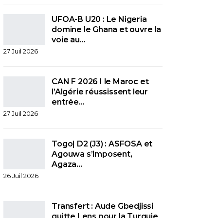
UFOA-B U20 : Le Nigeria
domine le Ghana et ouvre la
voie au…
27 Juil 2026
CAN F 2026 I le Maroc et
l’Algérie réussissent leur
entrée…
27 Juil 2026
Togo| D2 (J3) : ASFOSA et
Agouwa s’imposent,
Agaza…
26 Juil 2026
Transfert : Aude Gbedjissi
quitte Lens pour la Turquie