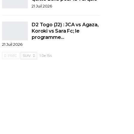
21 Juil 2026
D2 Togo (J2) : JCA vs Agaza,
Koroki vs Sara Fc; le
programme…
21 Juil 2026
PRÉC.
SUIV.
1 De 154