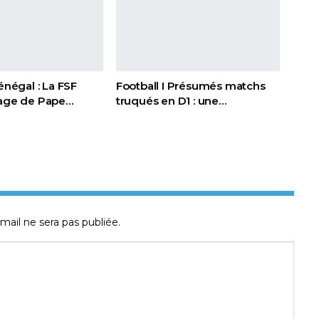
Sénégal : La FSF
Football I Présumés matchs
page de Pape…
truqués en D1 : une…
mail ne sera pas publiée.