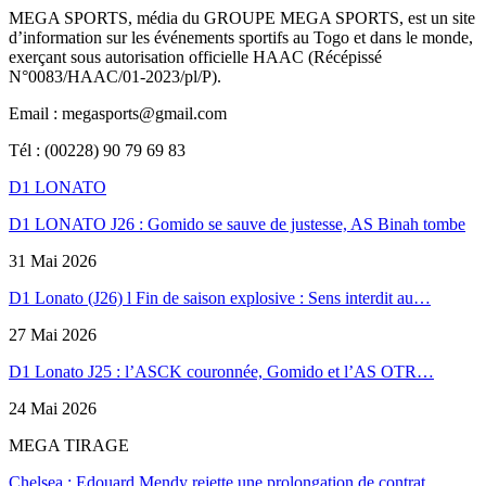
MEGA SPORTS, média du GROUPE MEGA SPORTS, est un site
d’information sur les événements sportifs au Togo et dans le monde,
exerçant sous autorisation officielle HAAC (Récépissé
N°0083/HAAC/01-2023/pl/P).
Email : megasports@gmail.com
Tél : (00228) 90 79 69 83
D1 LONATO
D1 LONATO J26 : Gomido se sauve de justesse, AS Binah tombe
31 Mai 2026
D1 Lonato (J26) l Fin de saison explosive : Sens interdit au…
27 Mai 2026
D1 Lonato J25 : l’ASCK couronnée, Gomido et l’AS OTR…
24 Mai 2026
MEGA TIRAGE
Chelsea : Edouard Mendy rejette une prolongation de contrat