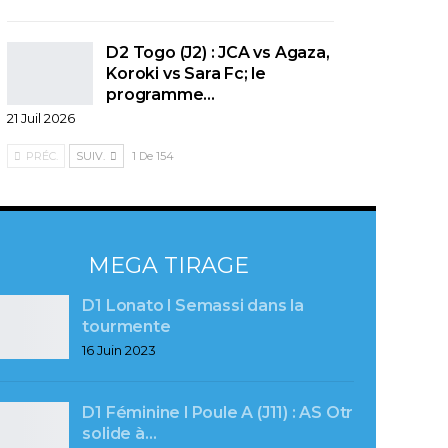
D2 Togo (J2) : JCA vs Agaza,
Koroki vs Sara Fc; le
programme…
21 Juil 2026
PRÉC.
SUIV.
1 De 154
MEGA TIRAGE
D1 Lonato l Semassi dans la
tourmente
16 Juin 2023
D1 Féminine l Poule A (J11) : AS Otr
solide à…