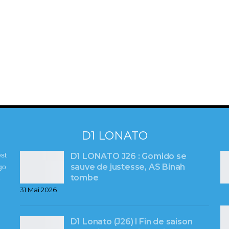
D1 LONATO
st
D1 LONATO J26 : Gomido se
sauve de justesse, AS Binah
go
tombe
e
31 Mai 2026
D1 Lonato (J26) l Fin de saison