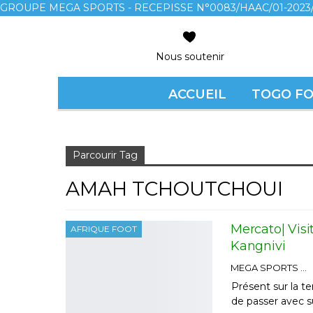
GROUPE MEGA SPORTS - RECEPISSE N°0083/HAAC/01-2023/
Nous soutenir
ACCUEIL
TOGO F
Accueil
Amah Tchoutchoui
Parcourir Tag
AMAH TCHOUTCHOUI
Mercato| Vis
AFRIQUE FOOT
Kangnivi
MEGA SPORTS
Présent sur la te
de passer avec s