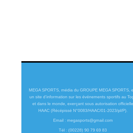
MEGA SPORTS, média du GROUPE MEGA SPORTS, e
un site d’information sur les événements sportifs au To
et dans le monde, exerçant sous autorisation officiell
HAAC (Récépissé N°0083/HAAC/01-2023/pl/P).
Email : megasports@gmail.com
Tél : (00228) 90 79 69 83