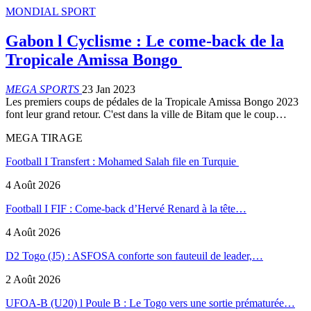
MONDIAL SPORT
Gabon l Cyclisme : Le come-back de la
Tropicale Amissa Bongo
MEGA SPORTS
23 Jan 2023
Les premiers coups de pédales de la Tropicale Amissa Bongo 2023
font leur grand retour. C'est dans la ville de Bitam que le coup…
MEGA TIRAGE
Football I Transfert : Mohamed Salah file en Turquie
4 Août 2026
Football I FIF : Come-back d’Hervé Renard à la tête…
4 Août 2026
D2 Togo (J5) : ASFOSA conforte son fauteuil de leader,…
2 Août 2026
UFOA-B (U20) l Poule B : Le Togo vers une sortie prématurée…