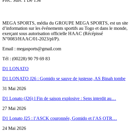
Préc.
Suiv.
1 De 154
MEGA SPORTS, média du GROUPE MEGA SPORTS, est un site
d’information sur les événements sportifs au Togo et dans le monde,
exerçant sous autorisation officielle HAAC (Récépissé
N°0083/HAAC/01-2023/pl/P).
Email : megasports@gmail.com
Tél : (00228) 90 79 69 83
D1 LONATO
D1 LONATO J26 : Gomido se sauve de justesse, AS Binah tombe
31 Mai 2026
D1 Lonato (J26) l Fin de saison explosive : Sens interdit au…
27 Mai 2026
D1 Lonato J25 : l’ASCK couronnée, Gomido et l’AS OTR…
24 Mai 2026