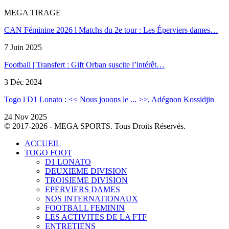
MEGA TIRAGE
CAN Féminine 2026 l Matchs du 2e tour : Les Éperviers dames…
7 Juin 2025
Football | Transfert : Gift Orban suscite l’intérêt…
3 Déc 2024
Togo l D1 Lonato : << Nous jouons le ... >>, Adégnon Kossidjin
24 Nov 2025
© 2017-2026 - MEGA SPORTS. Tous Droits Réservés.
ACCUEIL
TOGO FOOT
D1 LONATO
DEUXIEME DIVISION
TROISIEME DIVISION
EPERVIERS DAMES
NOS INTERNATIONAUX
FOOTBALL FEMININ
LES ACTIVITES DE LA FTF
ENTRETIENS