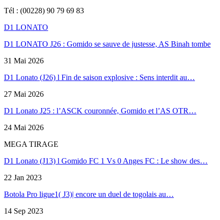
Tél : (00228) 90 79 69 83
D1 LONATO
D1 LONATO J26 : Gomido se sauve de justesse, AS Binah tombe
31 Mai 2026
D1 Lonato (J26) l Fin de saison explosive : Sens interdit au…
27 Mai 2026
D1 Lonato J25 : l’ASCK couronnée, Gomido et l’AS OTR…
24 Mai 2026
MEGA TIRAGE
D1 Lonato (J13) l Gomido FC 1 Vs 0 Anges FC : Le show des…
22 Jan 2023
Botola Pro ligue1( J3)| encore un duel de togolais au…
14 Sep 2023