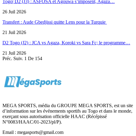
Togo| D2 (J3) : ASFOSA et Agouwa s’imposent, Agaza…
26 Juil 2026
Transfert : Aude Gbedjissi quitte Lens pour la Turquie
21 Juil 2026
D2 Togo (J2) : JCA vs Agaza, Koroki vs Sara Fc; le programme…
21 Juil 2026
Préc.
Suiv.
1 De 154
MEGA SPORTS, média du GROUPE MEGA SPORTS, est un site
d’information sur les événements sportifs au Togo et dans le monde,
exerçant sous autorisation officielle HAAC (Récépissé
N°0083/HAAC/01-2023/pl/P).
Email : megasports@gmail.com