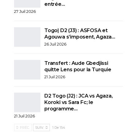
entrée…
27 Juil 2026
Togo| D2 (J3) : ASFOSA et
Agouwa s’imposent, Agaza…
26 Juil 2026
Transfert : Aude Gbedjissi
quitte Lens pour la Turquie
21 Juil 2026
D2 Togo (J2) : JCA vs Agaza,
Koroki vs Sara Fc; le
programme…
21 Juil 2026
PRÉC.
SUIV.
1 De 154