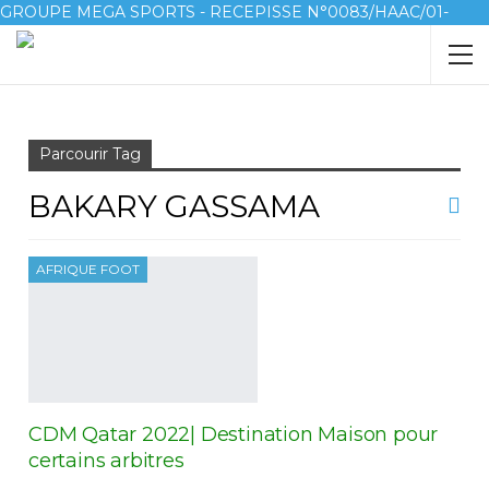
GROUPE MEGA SPORTS - RECEPISSE N°0083/HAAC/01-
2023/pl/P
Accueil
Bakary Gassama
Parcourir Tag
BAKARY GASSAMA
AFRIQUE FOOT
CDM Qatar 2022| Destination Maison pour
certains arbitres