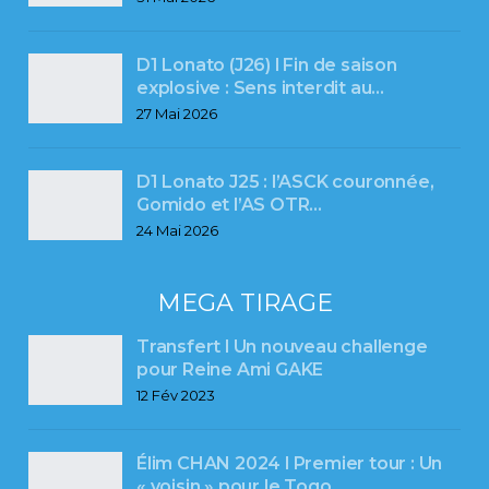
D1 Lonato (J26) l Fin de saison
explosive : Sens interdit au…
27 Mai 2026
D1 Lonato J25 : l’ASCK couronnée,
Gomido et l’AS OTR…
24 Mai 2026
MEGA TIRAGE
Transfert l Un nouveau challenge
pour Reine Ami GAKE
12 Fév 2023
Élim CHAN 2024 l Premier tour : Un
« voisin » pour le Togo