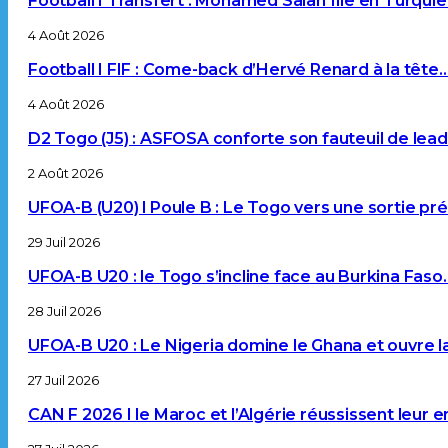
Football I Transfert : Mohamed Salah file en Turqui
4 Août 2026
Football I FIF : Come-back d’Hervé Renard à la tête
4 Août 2026
D2 Togo (J5) : ASFOSA conforte son fauteuil de lea
2 Août 2026
UFOA-B (U20) l Poule B : Le Togo vers une sortie p
29 Juil 2026
UFOA-B U20 : le Togo s’incline face au Burkina Faso
28 Juil 2026
UFOA-B U20 : Le Nigeria domine le Ghana et ouvre l
27 Juil 2026
CAN F 2026 I le Maroc et l’Algérie réussissent leur 