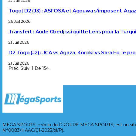
27 Juil 2026
Togo| D2 (J3) : ASFOSA et Agouwa s’imposent, Aga
26 Juil 2026
Transfert : Aude Gbedjissi quitte Lens pour la Turqu
21 Juil 2026
D2 Togo (J2) : JCA vs Agaza, Koroki vs Sara Fc; le 
21 Juil 2026
Préc.
Suiv.
1 De 154
MEGA SPORTS, média du GROUPE MEGA SPORTS, est un site d’inf
N°0083/HAAC/01-2023/pl/P).