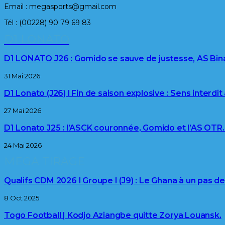
Email : megasports@gmail.com
Tél : (00228) 90 79 69 83
D1 LONATO
D1 LONATO J26 : Gomido se sauve de justesse, AS Bi
31 Mai 2026
D1 Lonato (J26) l Fin de saison explosive : Sens interdit
27 Mai 2026
D1 Lonato J25 : l’ASCK couronnée, Gomido et l’AS OTR
24 Mai 2026
MEGA TIRAGE
Qualifs CDM 2026 l Groupe I (J9) : Le Ghana à un pas d
8 Oct 2025
Togo Football | Kodjo Aziangbe quitte Zorya Louansk.