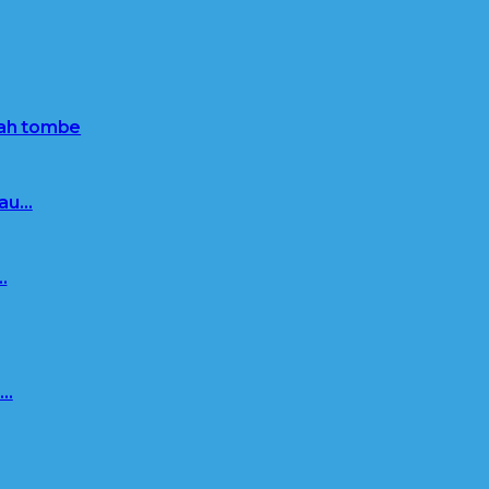
nah tombe
 au…
…
e…