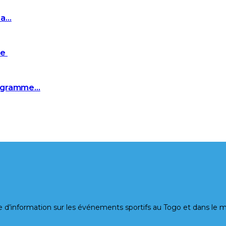
za…
ie
programme…
ormation sur les événements sportifs au Togo et dans le mond