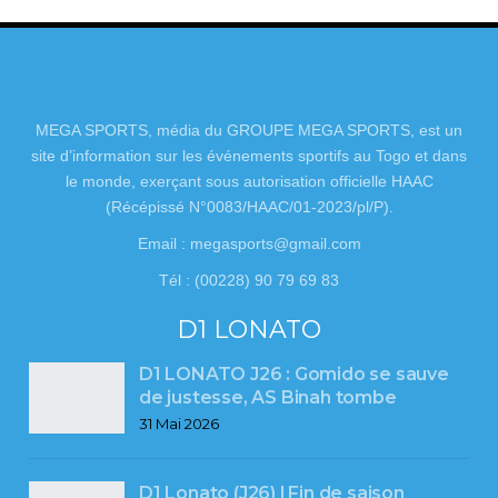
MEGA SPORTS, média du GROUPE MEGA SPORTS, est un
site d’information sur les événements sportifs au Togo et dans
le monde, exerçant sous autorisation officielle HAAC
(Récépissé N°0083/HAAC/01-2023/pl/P).
Email : megasports@gmail.com
Tél : (00228) 90 79 69 83
D1 LONATO
D1 LONATO J26 : Gomido se sauve
de justesse, AS Binah tombe
31 Mai 2026
D1 Lonato (J26) l Fin de saison