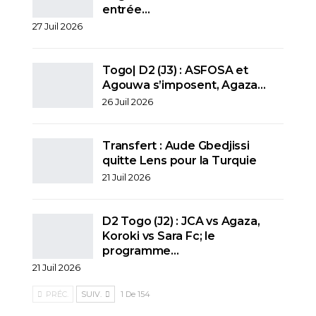
entrée…
27 Juil 2026
Togo| D2 (J3) : ASFOSA et
Agouwa s’imposent, Agaza…
26 Juil 2026
Transfert : Aude Gbedjissi
quitte Lens pour la Turquie
21 Juil 2026
D2 Togo (J2) : JCA vs Agaza,
Koroki vs Sara Fc; le
programme…
21 Juil 2026
PRÉC.
SUIV.
1 De 154