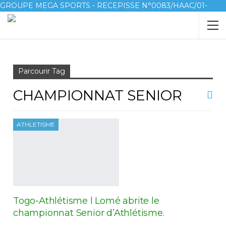
GROUPE MEGA SPORTS - RECEPISSE N°0083/HAAC/01-
2023/pl/P
Accueil
Championnat senior
Parcourir Tag
CHAMPIONNAT SENIOR
ATHLETISME
Togo-Athlétisme l Lomé abrite le
championnat Senior d’Athlétisme.