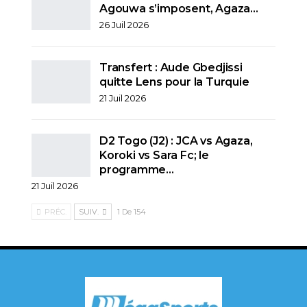
Agouwa s’imposent, Agaza…
26 Juil 2026
Transfert : Aude Gbedjissi
quitte Lens pour la Turquie
21 Juil 2026
D2 Togo (J2) : JCA vs Agaza,
Koroki vs Sara Fc; le
programme…
21 Juil 2026
PRÉC.
SUIV.
1 De 154