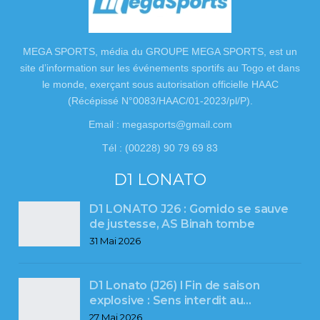
MEGA SPORTS, média du GROUPE MEGA SPORTS, est un
site d’information sur les événements sportifs au Togo et dans
le monde, exerçant sous autorisation officielle HAAC
(Récépissé N°0083/HAAC/01-2023/pl/P).
Email : megasports@gmail.com
Tél : (00228) 90 79 69 83
D1 LONATO
D1 LONATO J26 : Gomido se sauve
de justesse, AS Binah tombe
31 Mai 2026
D1 Lonato (J26) l Fin de saison
explosive : Sens interdit au…
27 Mai 2026