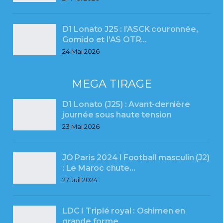
D1 Lonato J25 : l’ASCK couronnée,
Gomido et l’AS OTR…
24 Mai 2026
MEGA TIRAGE
D1 Lonato (J25) : Avant-dernière
journée sous haute tension
23 Mai 2026
JO Paris 2024 l Football masculin (J2)
: Le Maroc chute…
27 Juil 2024
LDC I Triplé royal : Oshimen en
grande forme