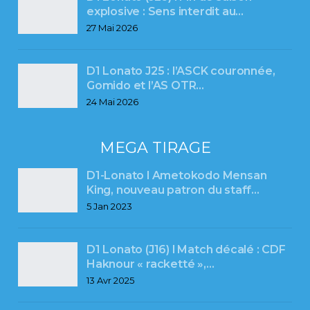
explosive : Sens interdit au…
27 Mai 2026
D1 Lonato J25 : l’ASCK couronnée,
Gomido et l’AS OTR…
24 Mai 2026
MEGA TIRAGE
D1-Lonato l Ametokodo Mensan
King, nouveau patron du staff…
5 Jan 2023
D1 Lonato (J16) l Match décalé : CDF
Haknour « racketté »,…
13 Avr 2025