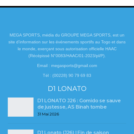
MEGA SPORTS, média du GROUPE MEGA SPORTS, est un
site d’information sur les événements sportifs au Togo et dans
le monde, exerçant sous autorisation officielle HAAC
(Récépissé N°0083/HAAC/01-2023/pl/P).
Email : megasports@gmail.com
Tél : (00228) 90 79 69 83
D1 LONATO
D1 LONATO J26 : Gomido se sauve
de justesse, AS Binah tombe
31 Mai 2026
D1 Lonato (J26) l Fin de saison