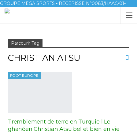
GROUPE MEGA SPORTS - RECEPISSE N°0083/HAAC/01-
2023/pl/P
Accueil
Christian Atsu
Parcourir Tag
CHRISTIAN ATSU
FOOT EUROPE
Tremblement de terre en Turquie l Le
ghanéen Christian Atsu bel et bien en vie