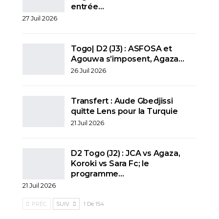
entrée…
27 Juil 2026
Togo| D2 (J3) : ASFOSA et
Agouwa s’imposent, Agaza…
26 Juil 2026
Transfert : Aude Gbedjissi
quitte Lens pour la Turquie
21 Juil 2026
D2 Togo (J2) : JCA vs Agaza,
Koroki vs Sara Fc; le
programme…
21 Juil 2026
PRÉC.
SUIV.
1 De 154