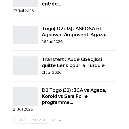
entrée…
27 Juil 2026
Togo| D2 (J3) : ASFOSA et
Agouwa s’imposent, Agaza…
26 Juil 2026
Transfert : Aude Gbedjissi
quitte Lens pour la Turquie
21 Juil 2026
D2 Togo (J2) : JCA vs Agaza,
Koroki vs Sara Fc; le
programme…
21 Juil 2026
PRÉC.
SUIV.
1 De 154