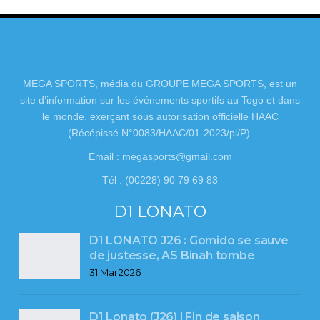
MEGA SPORTS, média du GROUPE MEGA SPORTS, est un
site d’information sur les événements sportifs au Togo et dans
le monde, exerçant sous autorisation officielle HAAC
(Récépissé N°0083/HAAC/01-2023/pl/P).
Email : megasports@gmail.com
Tél : (00228) 90 79 69 83
D1 LONATO
D1 LONATO J26 : Gomido se sauve
de justesse, AS Binah tombe
31 Mai 2026
D1 Lonato (J26) l Fin de saison