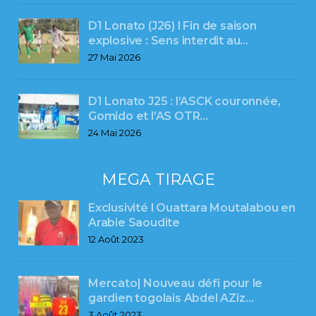
D1 Lonato (J26) l Fin de saison
explosive : Sens interdit au…
27 Mai 2026
D1 Lonato J25 : l’ASCK couronnée,
Gomido et l’AS OTR…
24 Mai 2026
MEGA TIRAGE
Exclusivité l Ouattara Moutalabou en
Arabie Saoudite
12 Août 2023
Mercato| Nouveau défi pour le
gardien togolais Abdel AZiz…
3 Août 2023