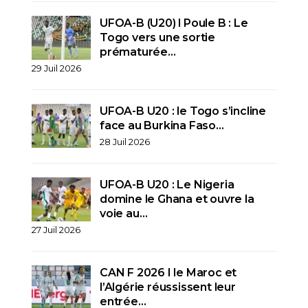
UFOA-B (U20) l Poule B : Le
Togo vers une sortie
prématurée…
29 Juil 2026
UFOA-B U20 : le Togo s’incline
face au Burkina Faso…
28 Juil 2026
UFOA-B U20 : Le Nigeria
domine le Ghana et ouvre la
voie au…
27 Juil 2026
CAN F 2026 I le Maroc et
l’Algérie réussissent leur
entrée…