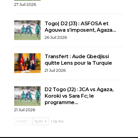
27 Juil 2026
Togo| D2 (J3) : ASFOSA et
Agouwa s’imposent, Agaza…
26 Juil 2026
Transfert : Aude Gbedjissi
quitte Lens pour la Turquie
21 Juil 2026
D2 Togo (J2) : JCA vs Agaza,
Koroki vs Sara Fc; le
programme…
21 Juil 2026
PRÉC.
SUIV.
1 De 154