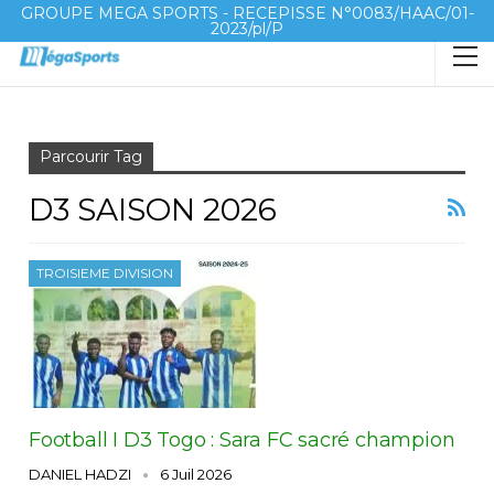
GROUPE MEGA SPORTS - RECEPISSE N°0083/HAAC/01-
2023/pl/P
Accueil
D3 saison 2026
Parcourir Tag
D3 SAISON 2026
TROISIEME DIVISION
Football I D3 Togo : Sara FC sacré champion
DANIEL HADZI
6 Juil 2026