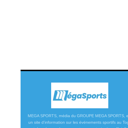
MEGA SPORTS, média du GROUPE MEGA SPORTS, e
un site d’information sur les événements sportifs au To