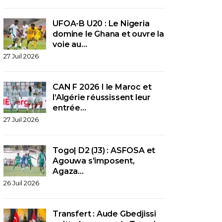
UFOA-B U20 : Le Nigeria
domine le Ghana et ouvre la
voie au…
27 Juil 2026
CAN F 2026 I le Maroc et
l’Algérie réussissent leur
entrée…
27 Juil 2026
Togo| D2 (J3) : ASFOSA et
Agouwa s’imposent,
Agaza…
26 Juil 2026
Transfert : Aude Gbedjissi