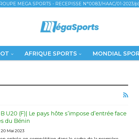
ROUPE MEGA SPORTS - RECEPISSE N°0083/HAAC/01-2023/pl
OOT
AFRIQUE SPORTS
MONDIAL SPO
 U20 (F)| Le pays hôte s’impose d’entrée face
s du Bénin
20 Mai 2023
son entrée en compétition dans le cadre de la première