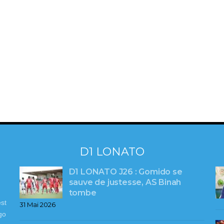
D1 LONATO
D1 LONATO J26 : Gomido se
sauve de justesse, AS Binah
tombe
st
31 Mai 2026
go