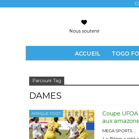
G
Nous soutenir
ACCUEIL
TOGO F
Accueil
dames
Parcourir Tag
DAMES
Coupe UFOA B
AFRIQUE FOOT
aux amazone
MEGA SPORTS
Le Bénin a raté 