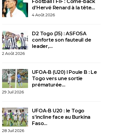
Football I FIF : Come-back
d’Hervé Renard à la tête…
4 Août 2026
D2 Togo (J5) : ASFOSA
conforte son fauteuil de
leader,…
2 Août 2026
UFOA-B (U20) l Poule B : Le
Togo vers une sortie
prématurée…
29 Juil 2026
UFOA-B U20 : le Togo
s’incline face au Burkina
Faso…
28 Juil 2026