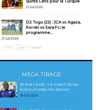
quitte Lens pour la Turquie
21 Juil 2026
D2 Togo (J2) : JCA vs Agaza,
Koroki vs Sara Fc; le
programme…
21 Juil 2026
PRÉC.
SUIV.
1 De 154
MEGA TIRAGE
Brève l Asck : Le coach Jonas
Kokou Komla mis dehors
15 Oct 2024