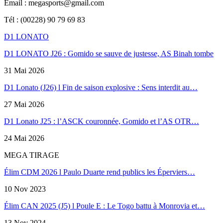
Email : megasports@gmail.com
Tél : (00228) 90 79 69 83
D1 LONATO
D1 LONATO J26 : Gomido se sauve de justesse, AS Binah tombe
31 Mai 2026
D1 Lonato (J26) l Fin de saison explosive : Sens interdit au…
27 Mai 2026
D1 Lonato J25 : l’ASCK couronnée, Gomido et l’AS OTR…
24 Mai 2026
MEGA TIRAGE
Élim CDM 2026 l Paulo Duarte rend publics les Éperviers…
10 Nov 2023
Élim CAN 2025 (J5) l Poule E : Le Togo battu à Monrovia et…
13 Nov 2024