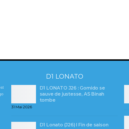
D1 LONATO
st
D1 LONATO J26 : Gomido se
sauve de justesse, AS Binah
go
tombe
e
31 Mai 2026
D1 Lonato (J26) l Fin de saison