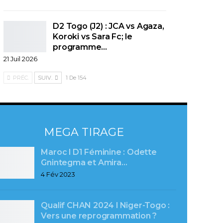
D2 Togo (J2) : JCA vs Agaza,
Koroki vs Sara Fc; le
programme…
21 Juil 2026
PRÉC.
SUIV.
1 De 154
MEGA TIRAGE
Maroc l D1 Féminine : Odette
Gnintegma et Amira…
4 Fév 2023
Qualif CHAN 2024 l Niger-Togo :
Vers une reprogrammation ?