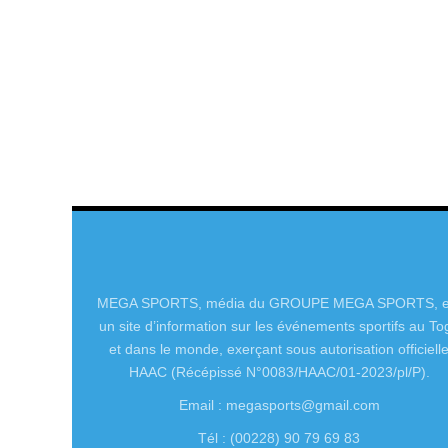
MEGA SPORTS, média du GROUPE MEGA SPORTS, e
un site d’information sur les événements sportifs au To
et dans le monde, exerçant sous autorisation officiell
HAAC (Récépissé N°0083/HAAC/01-2023/pl/P).
Email : megasports@gmail.com
Tél : (00228) 90 79 69 83