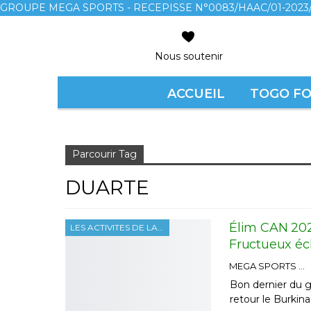
GROUPE MEGA SPORTS - RECEPISSE N°0083/HAAC/01-2023/
Nous soutenir
ACCUEIL
TOGO F
Accueil
duarte
Parcourir Tag
DUARTE
Élim CAN 202
LES ACTIVITES DE LA FTF
Fructueux éc
MEGA SPORTS
Bon dernier du g
retour le Burkin