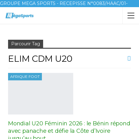
GROUPE MEGA SPORTS - RECEPISSE N°0083/HAAC/01-
2023/pl/P
Accueil
Elim CDM U20
Parcourir Tag
ELIM CDM U20
AFRIQUE FOOT
Mondial U20 Féminin 2026 : le Bénin répond
avec panache et défie la Côte d’Ivoire
jusqu’au bout