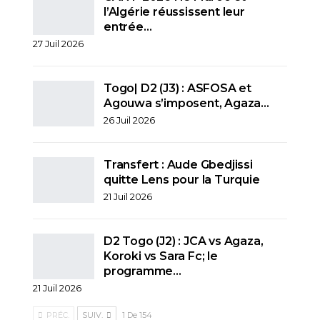
l’Algérie réussissent leur
entrée…
27 Juil 2026
Togo| D2 (J3) : ASFOSA et
Agouwa s’imposent, Agaza…
26 Juil 2026
Transfert : Aude Gbedjissi
quitte Lens pour la Turquie
21 Juil 2026
D2 Togo (J2) : JCA vs Agaza,
Koroki vs Sara Fc; le
programme…
21 Juil 2026
PRÉC.
SUIV.
1 De 154