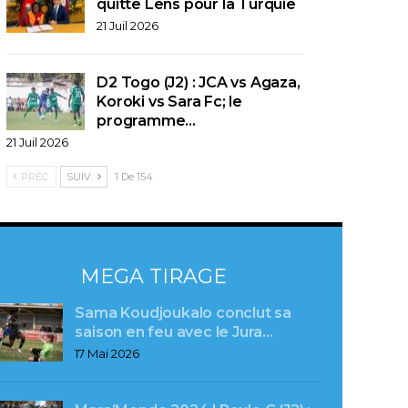
quitte Lens pour la Turquie
21 Juil 2026
D2 Togo (J2) : JCA vs Agaza,
Koroki vs Sara Fc; le
programme…
21 Juil 2026
PRÉC.
SUIV.
1 De 154
MEGA TIRAGE
Sama Koudjoukalo conclut sa
saison en feu avec le Jura…
17 Mai 2026