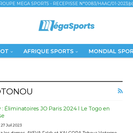
ROUPE MEGA SPORTS - RECEPISSE N°0083/HAAC/01-2023/pl
OOT
AFRIQUE SPORTS
MONDIAL SPO
COTONOU
 : Éliminatoires JO Paris 2024 l Le Togo en
se
27 Juil 2023
hez les dames, AYEVA Falak et KALGORA Teboya Victorine,