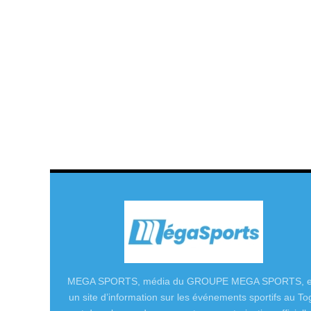
MEGA SPORTS, média du GROUPE MEGA SPORTS, e
un site d’information sur les événements sportifs au To