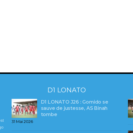
D1 LONATO
D1 LONATO J26 : Gomido se
sauve de justesse, AS Binah
tombe
st
31 Mai 2026
go