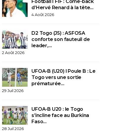
Football I FIF : Come-back
d’Hervé Renard à la tête…
4 Août 2026
D2 Togo (J5) : ASFOSA
conforte son fauteuil de
leader,…
2 Août 2026
UFOA-B (U20) l Poule B : Le
Togo vers une sortie
prématurée…
29 Juil 2026
UFOA-B U20 : le Togo
s’incline face au Burkina
Faso…
28 Juil 2026