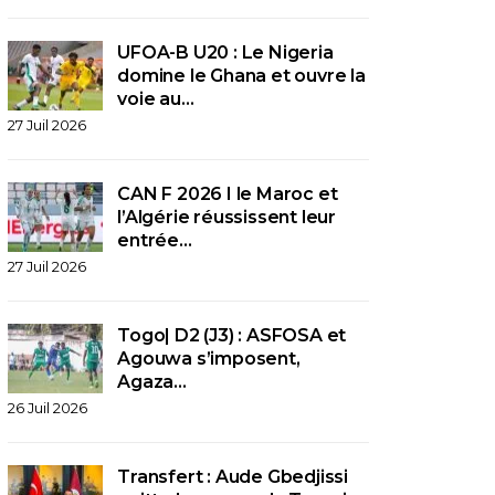
UFOA-B U20 : Le Nigeria
domine le Ghana et ouvre la
voie au…
27 Juil 2026
CAN F 2026 I le Maroc et
l’Algérie réussissent leur
entrée…
27 Juil 2026
Togo| D2 (J3) : ASFOSA et
Agouwa s’imposent,
Agaza…
26 Juil 2026
Transfert : Aude Gbedjissi