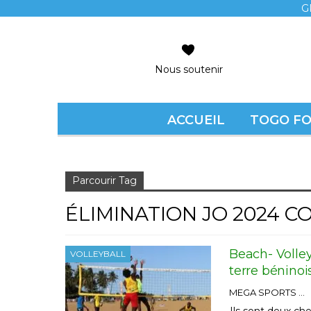
G
Nous soutenir
ACCUEIL
TOGO F
Accueil
Élimination JO 2024 COTONOU
Parcourir Tag
ÉLIMINATION JO 2024 
Beach- Volley
VOLLEYBALL
terre béninoi
MEGA SPORTS
Ils sont deux c