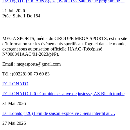
D2 Togo (J2) : JCA vs Agaza, Koroki vs Sara Fc; le programme…
21 Juil 2026
Préc.
Suiv.
1 De 154
MEGA SPORTS, média du GROUPE MEGA SPORTS, est un site
d’information sur les événements sportifs au Togo et dans le monde,
exerçant sous autorisation officielle HAAC (Récépissé
N°0083/HAAC/01-2023/pl/P).
Email : megasports@gmail.com
Tél : (00228) 90 79 69 83
D1 LONATO
D1 LONATO J26 : Gomido se sauve de justesse, AS Binah tombe
31 Mai 2026
D1 Lonato (J26) l Fin de saison explosive : Sens interdit au…
27 Mai 2026