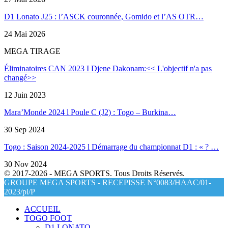
D1 Lonato J25 : l’ASCK couronnée, Gomido et l’AS OTR…
24 Mai 2026
MEGA TIRAGE
Éliminatoires CAN 2023 I Djene Dakonam:<< L'objectif n'a pas
changé>>
12 Juin 2023
Mara’Monde 2024 l Poule C (J2) : Togo – Burkina…
30 Sep 2024
Togo : Saison 2024-2025 l Démarrage du championnat D1 : « ? …
30 Nov 2024
© 2017-2026 - MEGA SPORTS. Tous Droits Réservés.
GROUPE MEGA SPORTS - RECEPISSE N°0083/HAAC/01-
2023/pl/P
ACCUEIL
TOGO FOOT
D1 LONATO