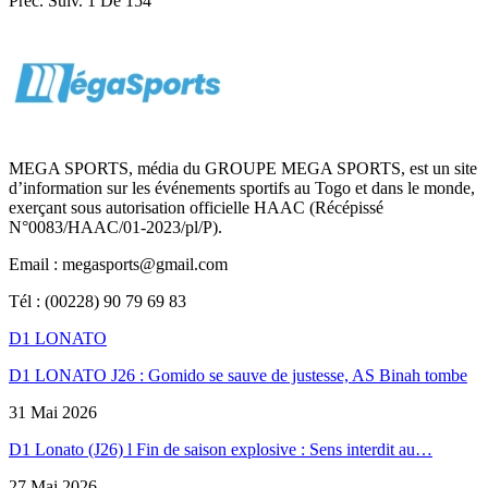
Préc.
Suiv.
1 De 154
MEGA SPORTS, média du GROUPE MEGA SPORTS, est un site
d’information sur les événements sportifs au Togo et dans le monde,
exerçant sous autorisation officielle HAAC (Récépissé
N°0083/HAAC/01-2023/pl/P).
Email : megasports@gmail.com
Tél : (00228) 90 79 69 83
D1 LONATO
D1 LONATO J26 : Gomido se sauve de justesse, AS Binah tombe
31 Mai 2026
D1 Lonato (J26) l Fin de saison explosive : Sens interdit au…
27 Mai 2026