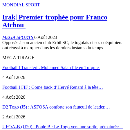
MONDIAL SPORT
Irak| Premier trophée pour Franco
Atchou
MEGA SPORTS
6 Août 2023
Opposés à son ancien club Erbil SC, le togolais et ses coéquipiers
ont réussi à marquer dans les derniers instants du temps…
MEGA TIRAGE
Football I Transfert : Mohamed Salah file en Turquie
4 Août 2026
Football I FIF : Come-back d’Hervé Renard à la tête…
4 Août 2026
D2 Togo (J5) : ASFOSA conforte son fauteuil de leader,…
2 Août 2026
UFOA-B (U20) l Poule B : Le Togo vers une sortie prématurée…