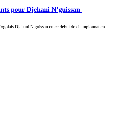
rants pour Djehani N’guissan
nal Togolais Djehani N'guissan en ce début de championnat en…