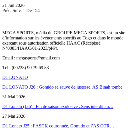
21 Juil 2026
Préc.
Suiv.
1 De 154
MEGA SPORTS, média du GROUPE MEGA SPORTS, est un site
d’information sur les événements sportifs au Togo et dans le monde,
exerçant sous autorisation officielle HAAC (Récépissé
N°0083/HAAC/01-2023/pl/P).
Email : megasports@gmail.com
Tél : (00228) 90 79 69 83
D1 LONATO
D1 LONATO J26 : Gomido se sauve de justesse, AS Binah tombe
31 Mai 2026
D1 Lonato (J26) l Fin de saison explosive : Sens interdit au…
27 Mai 2026
D1 Lonato J25 : l’ASCK couronnée, Gomido et l’AS OTR…