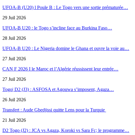
UFOA-B (U20) l Poule B : Le Togo vers une sortie prématurée…
29 Juil 2026
UFOA-B U20 : le Togo s’incline face au Burkina Faso…
28 Juil 2026
UFOA-B U20 : Le Nigeria domine le Ghana et ouvre la voie au…
27 Juil 2026
CAN F 2026 I le Maroc et l’Algérie réussissent leur entrée…
27 Juil 2026
Togo| D2 (J3) : ASFOSA et Agouwa s’imposent, Agaza…
26 Juil 2026
Transfert : Aude Gbedjissi quitte Lens pour la Turquie
21 Juil 2026
D2 Togo (J2) : JCA vs Agaza, Koroki vs Sara Fc; le programme…