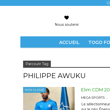
G
Nous soutenir
ACCUEIL
TOGO F
Accueil
Philippe Awuku
Parcourir Tag
PHILIPPE AWUKU
Elim CDM 2026
NON CLASSÉ
MEGA SPORTS
Le sélectionneu
sur le néo Éperv