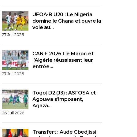
UFOA-B U20 : Le Nigeria
domine le Ghana et ouvre la
voie au…
27 Juil 2026
CAN F 2026 I le Maroc et
l’Algérie réussissent leur
entrée…
27 Juil 2026
Togo| D2 (J3) : ASFOSA et
Agouwa s’imposent,
Agaza…
26 Juil 2026
Transfert : Aude Gbedjissi