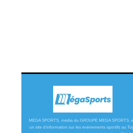
MEGA SPORTS, média du GROUPE MEGA SPORTS, e
un site d’information sur les événements sportifs au To