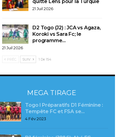
quitte Lens pour la Turquie
21 Juil 2026
D2 Togo (J2) : JCA vs Agaza,
Koroki vs Sara Fc; le
programme…
21 Juil 2026
PRÉC.
SUIV.
1 De 154
MEGA TIRAGE
Togo l Préparatifs D1 Féminine :
Tempête FC et FSA se…
4 Fév 2023