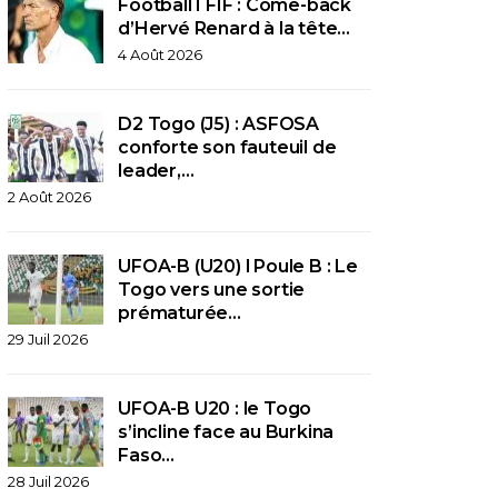
Football I FIF : Come-back
d’Hervé Renard à la tête…
4 Août 2026
D2 Togo (J5) : ASFOSA
conforte son fauteuil de
leader,…
2 Août 2026
UFOA-B (U20) l Poule B : Le
Togo vers une sortie
prématurée…
29 Juil 2026
UFOA-B U20 : le Togo
s’incline face au Burkina
Faso…
28 Juil 2026