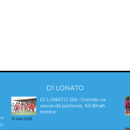
D1 LONATO
D1 LONATO J26 : Gomido se
sauve de justesse, AS Binah
tombe
st
31 Mai 2026
go