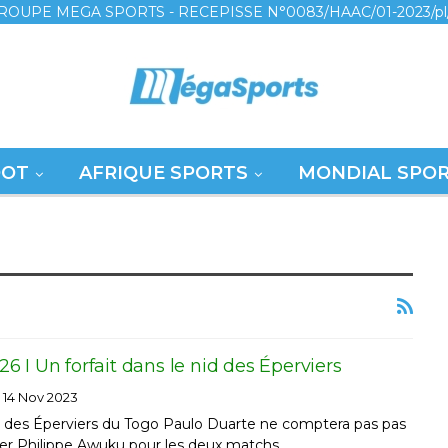
ROUPE MEGA SPORTS - RECEPISSE N°0083/HAAC/01-2023/pl
OOT
AFRIQUE SPORTS
MONDIAL SPO
 I Un forfait dans le nid des Éperviers
14 Nov 2023
r des Éperviers du Togo Paulo Duarte ne comptera pas pas
ier Philippe Awuku pour les deux matchs…