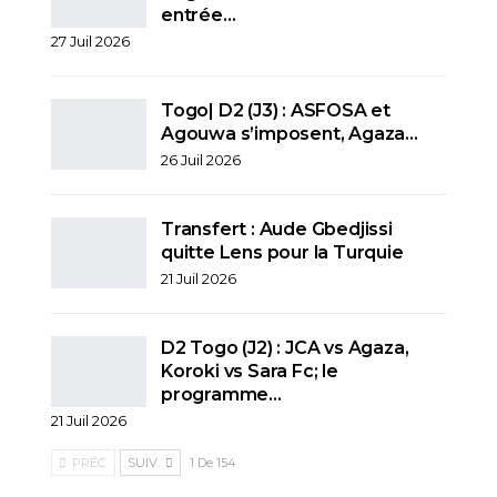
entrée…
27 Juil 2026
Togo| D2 (J3) : ASFOSA et
Agouwa s’imposent, Agaza…
26 Juil 2026
Transfert : Aude Gbedjissi
quitte Lens pour la Turquie
21 Juil 2026
D2 Togo (J2) : JCA vs Agaza,
Koroki vs Sara Fc; le
programme…
21 Juil 2026
PRÉC.
SUIV.
1 De 154