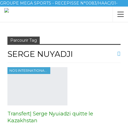
GROUPE MEGA SPORTS - RECEPISSE N°0083/HAAC/01-
2023/pl/P
Accueil
Serge Nuyadji
Parcourir Tag
SERGE NUYADJI
NOS INTERNATIONAUX
Transfert| Serge Nyuiadzi quitte le
Kazakhstan