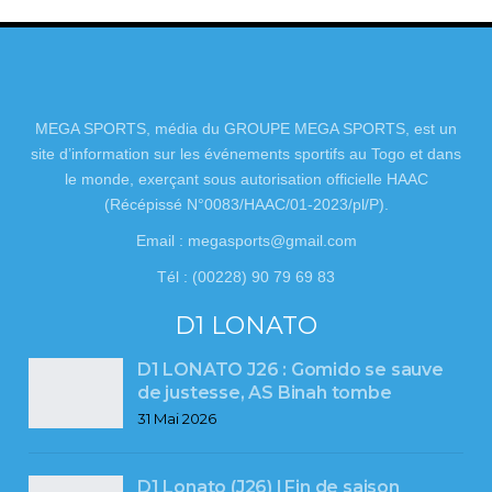
MEGA SPORTS, média du GROUPE MEGA SPORTS, est un
site d’information sur les événements sportifs au Togo et dans
le monde, exerçant sous autorisation officielle HAAC
(Récépissé N°0083/HAAC/01-2023/pl/P).
Email : megasports@gmail.com
Tél : (00228) 90 79 69 83
D1 LONATO
D1 LONATO J26 : Gomido se sauve
de justesse, AS Binah tombe
31 Mai 2026
D1 Lonato (J26) l Fin de saison