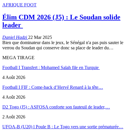
AFRIQUE FOOT
Élim CDM 2026 (J5) : Le Soudan solide
leader
Daniel Hadzi
22 Mar 2025
Bien que dominateur dans le jeux, le Sénégal n'a pas puis sauter le
verrou du Soudan qui conserve donc sa place de leader du…
MEGA TIRAGE
Football I Transfert : Mohamed Salah file en Turquie
4 Août 2026
Football I FIF : Come-back d’Hervé Renard à la tête…
4 Août 2026
D2 Togo (J5) : ASFOSA conforte son fauteuil de leader,…
2 Août 2026
UFOA-B (U20) l Poule B : Le Togo vers une sortie prématurée…