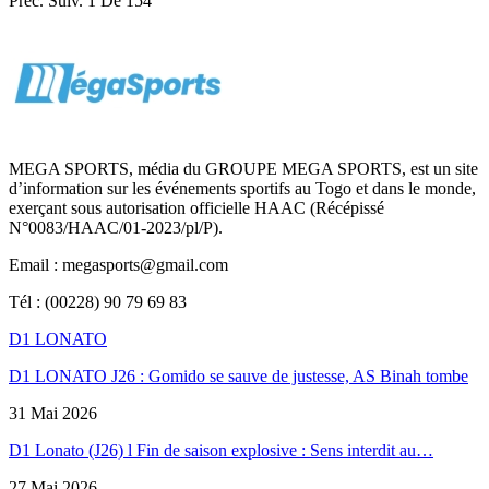
Préc.
Suiv.
1 De 154
MEGA SPORTS, média du GROUPE MEGA SPORTS, est un site
d’information sur les événements sportifs au Togo et dans le monde,
exerçant sous autorisation officielle HAAC (Récépissé
N°0083/HAAC/01-2023/pl/P).
Email : megasports@gmail.com
Tél : (00228) 90 79 69 83
D1 LONATO
D1 LONATO J26 : Gomido se sauve de justesse, AS Binah tombe
31 Mai 2026
D1 Lonato (J26) l Fin de saison explosive : Sens interdit au…
27 Mai 2026