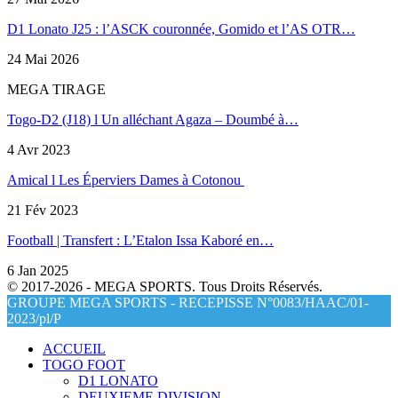
D1 Lonato J25 : l’ASCK couronnée, Gomido et l’AS OTR…
24 Mai 2026
MEGA TIRAGE
Togo-D2 (J18) l Un alléchant Agaza – Doumbé à…
4 Avr 2023
Amical l Les Éperviers Dames à Cotonou
21 Fév 2023
Football | Transfert : L’Etalon Issa Kaboré en…
6 Jan 2025
© 2017-2026 - MEGA SPORTS. Tous Droits Réservés.
GROUPE MEGA SPORTS - RECEPISSE N°0083/HAAC/01-
2023/pl/P
ACCUEIL
TOGO FOOT
D1 LONATO
DEUXIEME DIVISION