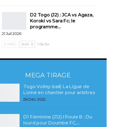
D2 Togo (J2) : JCA vs Agaza,
Koroki vs Sara Fc; le
programme…
21 Juil 2026
PRÉC.
SUIV.
1 De 154
MEGA TIRAGE
Togo Volley-ball| La Ligue de
Lomé en chantier pour arbitres
26 Déc 2022
D1 Féminine (J12) l Poule B : Du
lourd pour Doumbe FC,…