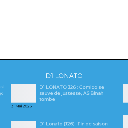
D1 LONATO
st
D1 LONATO J26 : Gomido se
sauve de justesse, AS Binah
go
tombe
e
31 Mai 2026
D1 Lonato (J26) l Fin de saison