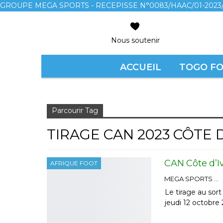
GROUPE MEGA SPORTS - RECEPISSE N°0083/HAAC/01-2023/
Nous soutenir
ACCUEIL
TOGO F
Accueil
Tirage CAN 2023 CÔTE D’IVOIRE
Parcourir Tag
TIRAGE CAN 2023 CÔTE D
CAN Côte d’Iv
AFRIQUE FOOT
MEGA SPORTS
Le tirage au sort
jeudi 12 octobr