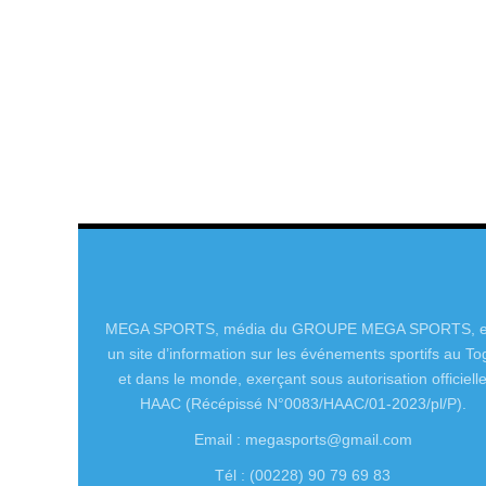
MEGA SPORTS, média du GROUPE MEGA SPORTS, e
un site d’information sur les événements sportifs au To
et dans le monde, exerçant sous autorisation officiell
HAAC (Récépissé N°0083/HAAC/01-2023/pl/P).
Email : megasports@gmail.com
Tél : (00228) 90 79 69 83