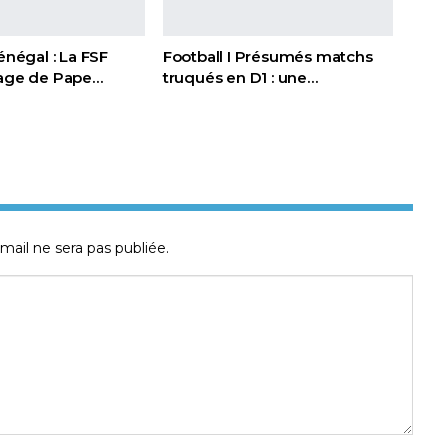
Sénégal : La FSF
Football I Présumés matchs
page de Pape…
truqués en D1 : une…
mail ne sera pas publiée.