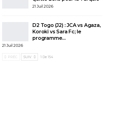
21 Juil 2026
D2 Togo (J2) : JCA vs Agaza,
Koroki vs Sara Fc; le
programme…
21 Juil 2026
PRÉC.
SUIV.
1 De 154