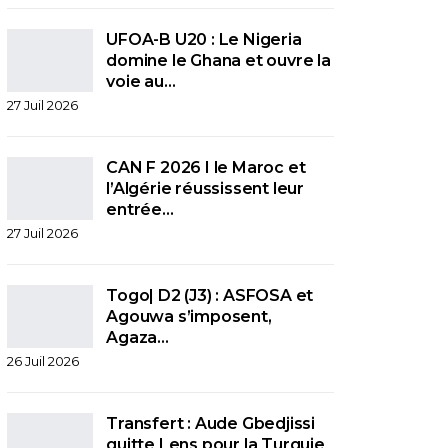
UFOA-B U20 : Le Nigeria
domine le Ghana et ouvre la
voie au…
27 Juil 2026
CAN F 2026 I le Maroc et
l’Algérie réussissent leur
entrée…
27 Juil 2026
Togo| D2 (J3) : ASFOSA et
Agouwa s’imposent,
Agaza…
26 Juil 2026
Transfert : Aude Gbedjissi
quitte Lens pour la Turquie