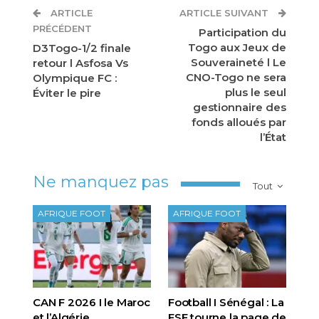
ARTICLE
ARTICLE SUIVANT
PRÉCÉDENT
Participation du
Togo aux Jeux de
D3Togo-1/2 finale
Souveraineté l Le
retour l Asfosa Vs
CNO-Togo ne sera
Olympique FC :
plus le seul
Éviter le pire
gestionnaire des
fonds alloués par
l’État
Ne manquez pas
Tout
AFRIQUE FOOT
AFRIQUE FOOT
CAN F 2026 I le Maroc
Football I Sénégal : La
et l’Algérie
FSF tourne la page de