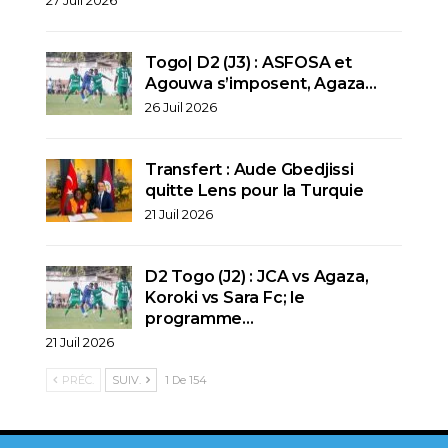
Togo| D2 (J3) : ASFOSA et
Agouwa s’imposent, Agaza…
26 Juil 2026
Transfert : Aude Gbedjissi
quitte Lens pour la Turquie
21 Juil 2026
D2 Togo (J2) : JCA vs Agaza,
Koroki vs Sara Fc; le
programme…
21 Juil 2026
PRÉC.
SUIV.
1 De 154