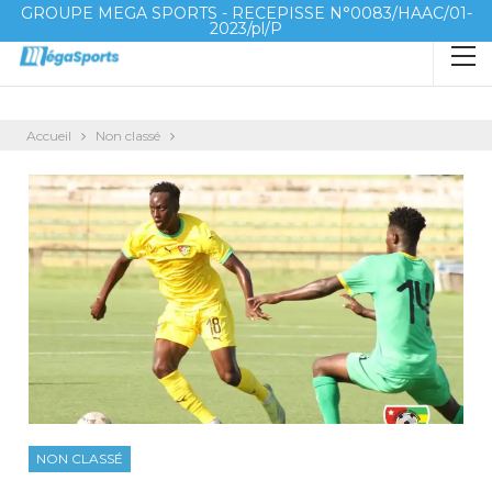
GROUPE MEGA SPORTS - RECEPISSE N°0083/HAAC/01-
2023/pl/P
Accueil
Non classé
NON CLASSÉ