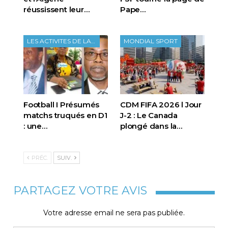
réussissent leur…
Pape…
LES ACTIVITES DE LA FTF
MONDIAL SPORT
Football I Présumés
CDM FIFA 2026 l Jour
matchs truqués en D1
J-2 : Le Canada
: une…
plongé dans la…
PRÉC.
SUIV.
PARTAGEZ VOTRE AVIS
Votre adresse email ne sera pas publiée.