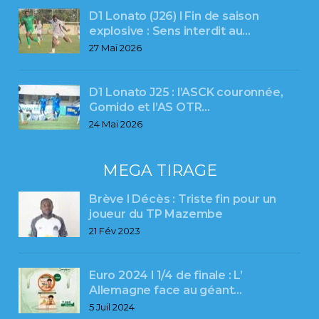
D1 Lonato (J26) l Fin de saison
explosive : Sens interdit au…
27 Mai 2026
D1 Lonato J25 : l’ASCK couronnée,
Gomido et l’AS OTR…
24 Mai 2026
MEGA TIRAGE
Brève l Décès : Triste fin pour un
joueur du TP Mazembe
21 Fév 2023
Euro 2024 l 1/4 de finale : L’
Allemagne face au géant…
5 Juil 2024