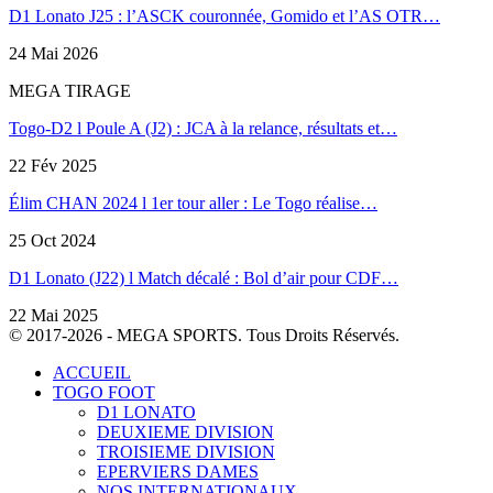
D1 Lonato J25 : l’ASCK couronnée, Gomido et l’AS OTR…
24 Mai 2026
MEGA TIRAGE
Togo-D2 l Poule A (J2) : JCA à la relance, résultats et…
22 Fév 2025
Élim CHAN 2024 l 1er tour aller : Le Togo réalise…
25 Oct 2024
D1 Lonato (J22) l Match décalé : Bol d’air pour CDF…
22 Mai 2025
© 2017-2026 - MEGA SPORTS. Tous Droits Réservés.
ACCUEIL
TOGO FOOT
D1 LONATO
DEUXIEME DIVISION
TROISIEME DIVISION
EPERVIERS DAMES
NOS INTERNATIONAUX