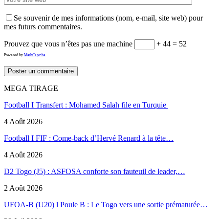
Se souvenir de mes informations (nom, e-mail, site web) pour
mes futurs commentaires.
Prouvez que vous n’êtes pas une machine
+ 44 = 52
Powered by
MathCaptcha
MEGA TIRAGE
Football I Transfert : Mohamed Salah file en Turquie
4 Août 2026
Football I FIF : Come-back d’Hervé Renard à la tête…
4 Août 2026
D2 Togo (J5) : ASFOSA conforte son fauteuil de leader,…
2 Août 2026
UFOA-B (U20) l Poule B : Le Togo vers une sortie prématurée…