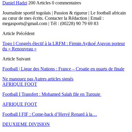
Daniel Hadzi
200 Articles
0 commentaires
Journaliste sportif togolais | Passion & rigueur | Le football africain
au cœur de mes écrits. Contacter la Rédaction | Email :
megasports@gmail.com | Tél : (00228) 90 79 69 83
Article Précédent
Togo l Congrès électif à la LRFM : Firmin Ayikoé Ajavon porteur
du « Renouveau »
Article Suivant
Football | Ligue des Nations : France – Croatie en quarts de finale
Ne manquez pas
Autres articles signés
AFRIQUE FOOT
Football I Transfert : Mohamed Salah file en Turquie
AFRIQUE FOOT
Football I FIF : Come-back d’Hervé Renard à la…
DEUXIEME DIVISION