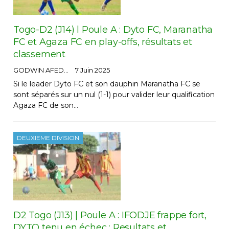
Togo-D2 (J14) l Poule A : Dyto FC, Maranatha
FC et Agaza FC en play-offs, résultats et
classement
GODWIN AFEDO
7 Juin 2025
Si le leader Dyto FC et son dauphin Maranatha FC se
sont séparés sur un nul (1-1) pour valider leur qualification
Agaza FC de son…
DEUXIEME DIVISION
D2 Togo (J13) | Poule A : IFODJE frappe fort,
DYTO tenu en échec ; Resultats et