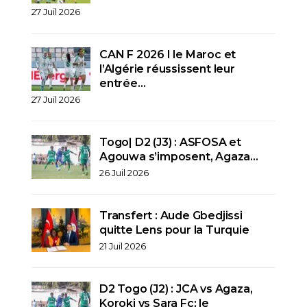
27 Juil 2026
CAN F 2026 I le Maroc et
l’Algérie réussissent leur
entrée…
27 Juil 2026
Togo| D2 (J3) : ASFOSA et
Agouwa s’imposent, Agaza…
26 Juil 2026
Transfert : Aude Gbedjissi
quitte Lens pour la Turquie
21 Juil 2026
D2 Togo (J2) : JCA vs Agaza,
Koroki vs Sara Fc; le