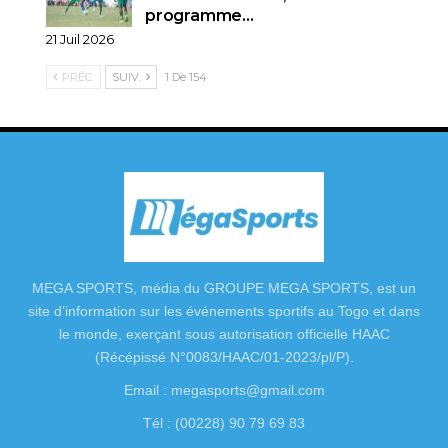
programme…
21 Juil 2026
PRÉC.
SUIV.
1 De 154
MEGA SPORTS, média du GROUPE MEGA SPORTS, est un
site d’information sur les événements sportifs au Togo et dans
le monde, exerçant sous autorisation officielle HAAC
(Récépissé N°0083/HAAC/01-2023/pl/P).
Email : megasports@gmail.com
Tél : (00228) 90 79 69 83