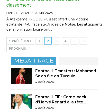
classement
DANIEL HADZI
31 Mai 2025
À Atakpamé, IFODJE FC s’est offert une victoire
éclatante (4-0) face aux Anges de Notsè. Les attaquants
de la formation locale ont…
PRÉCÉDENT
1
2
3
4
…
11
PROCHAIN
MEGA TIRAGE
Football I Transfert : Mohamed
Salah file en Turquie
4 Août 2026
Football I FIF : Come-back
d’Hervé Renard à la tête…
4 Août 2026