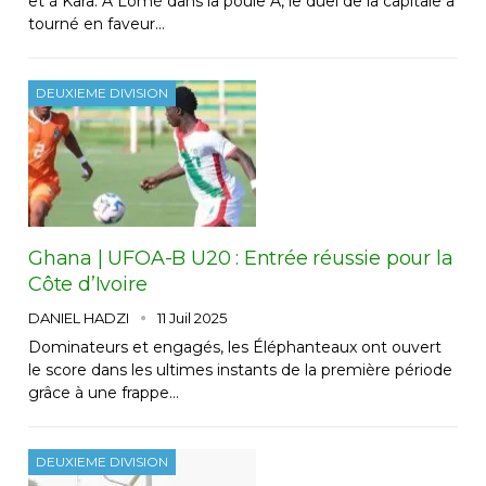
et à Kara. A Lomé dans la poule A, le duel de la capitale a
tourné en faveur…
DEUXIEME DIVISION
Ghana | UFOA-B U20 : Entrée réussie pour la
Côte d’Ivoire
DANIEL HADZI
11 Juil 2025
Dominateurs et engagés, les Éléphanteaux ont ouvert
le score dans les ultimes instants de la première période
grâce à une frappe…
DEUXIEME DIVISION