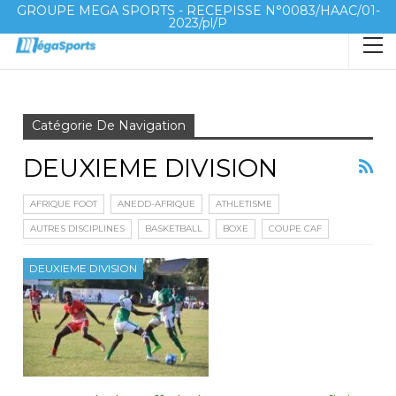
GROUPE MEGA SPORTS - RECEPISSE N°0083/HAAC/01-
2023/pl/P
Accueil
DEUXIEME DIVISION
Page 2
Catégorie De Navigation
DEUXIEME DIVISION
AFRIQUE FOOT
ANEDD-AFRIQUE
ATHLETISME
AUTRES DISCIPLINES
BASKETBALL
BOXE
COUPE CAF
DEUXIEME DIVISION