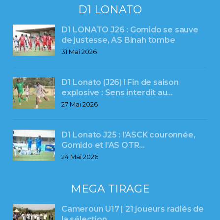
D1 LONATO
D1 LONATO J26 : Gomido se sauve
de justesse, AS Binah tombe
31 Mai 2026
D1 Lonato (J26) l Fin de saison
explosive : Sens interdit au…
27 Mai 2026
D1 Lonato J25 : l’ASCK couronnée,
Gomido et l’AS OTR…
24 Mai 2026
MEGA TIRAGE
Cameroun U17 | 21 joueurs radiés de
la sélection