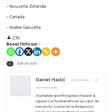
– Nouvelle-Zélande
– Canada
– Arabie Saoudite
235
Boost l’info sur :
CDM U17 2025
Daniel Hadzi
200 Articles
0
Commentaires
Journaliste sportif togolais | Passion &
rigueur | Le football africain au cœur de
mes écrits. Contacter la Rédaction |
Email : megasports@gmail.com | Tél :