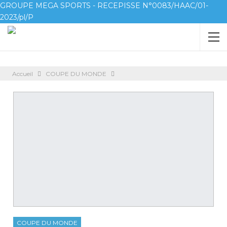
GROUPE MEGA SPORTS - RECEPISSE N°0083/HAAC/01-
2023/pl/P
Accueil
COUPE DU MONDE
COUPE DU MONDE