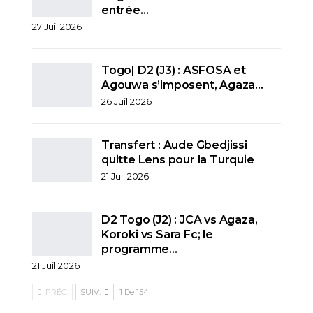
entrée…
27 Juil 2026
Togo| D2 (J3) : ASFOSA et
Agouwa s’imposent, Agaza…
26 Juil 2026
Transfert : Aude Gbedjissi
quitte Lens pour la Turquie
21 Juil 2026
D2 Togo (J2) : JCA vs Agaza,
Koroki vs Sara Fc; le
programme…
21 Juil 2026
PRÉC.
SUIV.
1 De 154