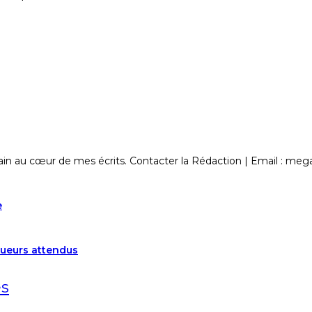
fricain au cœur de mes écrits. Contacter la Rédaction | Email : m
e
joueurs attendus
és