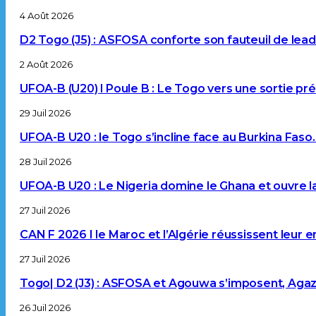
4 Août 2026
D2 Togo (J5) : ASFOSA conforte son fauteuil de lea
2 Août 2026
UFOA-B (U20) l Poule B : Le Togo vers une sortie p
29 Juil 2026
UFOA-B U20 : le Togo s’incline face au Burkina Faso
28 Juil 2026
UFOA-B U20 : Le Nigeria domine le Ghana et ouvre l
27 Juil 2026
CAN F 2026 I le Maroc et l’Algérie réussissent leur 
27 Juil 2026
Togo| D2 (J3) : ASFOSA et Agouwa s’imposent, Aga
26 Juil 2026