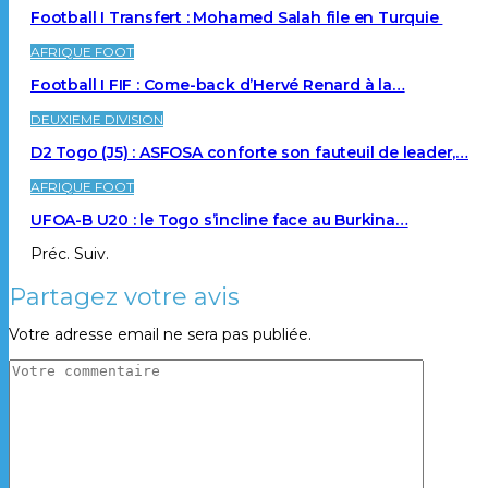
Football I Transfert : Mohamed Salah file en Turquie
AFRIQUE FOOT
Football I FIF : Come-back d’Hervé Renard à la…
DEUXIEME DIVISION
D2 Togo (J5) : ASFOSA conforte son fauteuil de leader,…
AFRIQUE FOOT
UFOA-B U20 : le Togo s’incline face au Burkina…
Préc.
Suiv.
Partagez votre avis
Votre adresse email ne sera pas publiée.