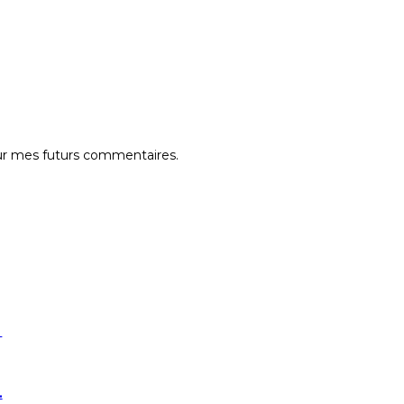
our mes futurs commentaires.
e
…