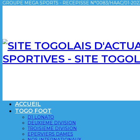
GROUPE MEGA SPORTS - RECEPISSE N°0083/HAAC/01-2023
SPORTIVES - SITE TOGO
ACCUEIL
TOGO FOOT
D1 LONATO
DEUXIEME DIVISION
TROISIEME DIVISION
EPERVIERS DAMES
NOS INTERNATIONAUX