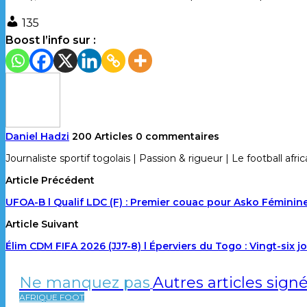
135
Boost l’info sur :
Daniel Hadzi
200 Articles
0 commentaires
Journaliste sportif togolais | Passion & rigueur | Le football a
Article Précédent
UFOA-B l Qualif LDC (F) : Premier couac pour Asko Féminin
Article Suivant
Élim CDM FIFA 2026 (JJ7-8) l Éperviers du Togo : Vingt-six 
Ne manquez pas
Autres articles sign
AFRIQUE FOOT