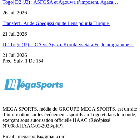
Togo| D2 (J3) : ASFOSA et Agouwa s’imposent, Agaza…
26 Juil 2026
Transfert : Aude Gbedjissi quitte Lens pour la Turquie
21 Juil 2026
D2 Togo (J2) : JCA vs Agaza, Koroki vs Sara Fc; le programme…
21 Juil 2026
Préc.
Suiv.
1 De 154
MEGA SPORTS, média du GROUPE MEGA SPORTS, est un site
d’information sur les événements sportifs au Togo et dans le monde,
exerçant sous autorisation officielle HAAC (Récépissé
N°0083/HAAC/01-2023/pl/P).
Email : megasports@gmail.com