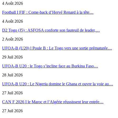
4 Août 2026
Football I FIF : Come-back d’Hervé Renard à la tête…
4 Août 2026
D2 Togo (J5) : ASFOSA conforte son fauteuil de leader,…
2 Août 2026
UFOA-B (U20) l Poule B : Le Togo vers une sortie prématurée…
29 Juil 2026
UFOA-B U20 : le Togo s’incline face au Burkina Faso…
28 Juil 2026
UFOA-B U20 : Le Nigeria domine le Ghana et ouvre la voie au…
27 Juil 2026
CAN F 2026 I le Maroc et l’Algérie réussissent leur entrée…
27 Juil 2026