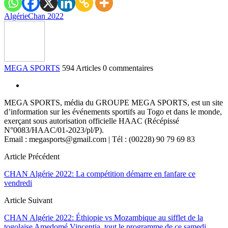
Algérie
Chan 2022
MEGA SPORTS
594 Articles
0 commentaires
MEGA SPORTS, média du GROUPE MEGA SPORTS, est un site
d’information sur les événements sportifs au Togo et dans le monde,
exerçant sous autorisation officielle HAAC (Récépissé
N°0083/HAAC/01-2023/pl/P).
Email : megasports@gmail.com | Tél : (00228) 90 79 69 83
Article Précédent
CHAN Algérie 2022: La compétition démarre en fanfare ce
vendredi
Article Suivant
CHAN Algérie 2022: Éthiopie vs Mozambique au sifflet de la
togolaise Amedomé Vincentia, tout le programme de ce samedi