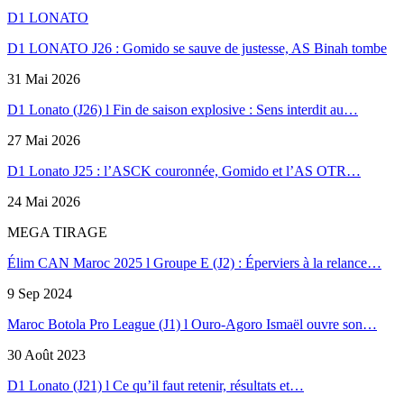
D1 LONATO
D1 LONATO J26 : Gomido se sauve de justesse, AS Binah tombe
31 Mai 2026
D1 Lonato (J26) l Fin de saison explosive : Sens interdit au…
27 Mai 2026
D1 Lonato J25 : l’ASCK couronnée, Gomido et l’AS OTR…
24 Mai 2026
MEGA TIRAGE
Élim CAN Maroc 2025 l Groupe E (J2) : Éperviers à la relance…
9 Sep 2024
Maroc Botola Pro League (J1) l Ouro-Agoro Ismaël ouvre son…
30 Août 2023
D1 Lonato (J21) l Ce qu’il faut retenir, résultats et…