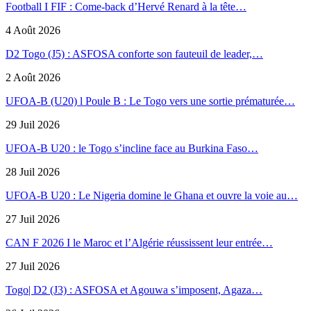
Football I FIF : Come-back d’Hervé Renard à la tête…
4 Août 2026
D2 Togo (J5) : ASFOSA conforte son fauteuil de leader,…
2 Août 2026
UFOA-B (U20) l Poule B : Le Togo vers une sortie prématurée…
29 Juil 2026
UFOA-B U20 : le Togo s’incline face au Burkina Faso…
28 Juil 2026
UFOA-B U20 : Le Nigeria domine le Ghana et ouvre la voie au…
27 Juil 2026
CAN F 2026 I le Maroc et l’Algérie réussissent leur entrée…
27 Juil 2026
Togo| D2 (J3) : ASFOSA et Agouwa s’imposent, Agaza…