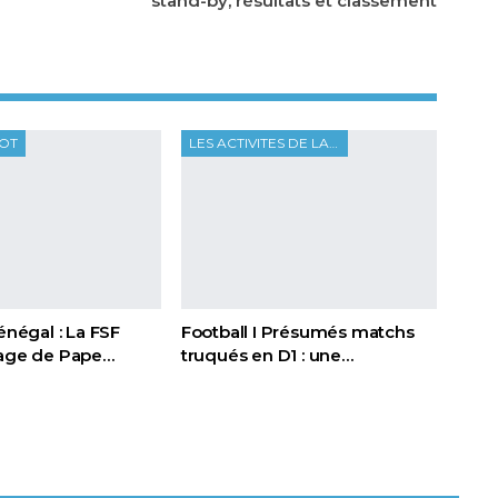
stand-by, résultats et classement
OOT
LES ACTIVITES DE LA FTF
Sénégal : La FSF
Football I Présumés matchs
page de Pape…
truqués en D1 : une…