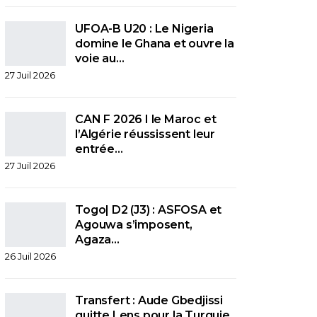
UFOA-B U20 : Le Nigeria
domine le Ghana et ouvre la
voie au…
27 Juil 2026
CAN F 2026 I le Maroc et
l’Algérie réussissent leur
entrée…
27 Juil 2026
Togo| D2 (J3) : ASFOSA et
Agouwa s’imposent,
Agaza…
26 Juil 2026
Transfert : Aude Gbedjissi
quitte Lens pour la Turquie