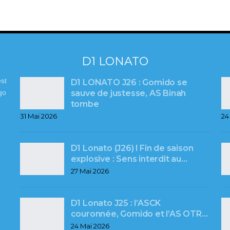
D1 LONATO
st
D1 LONATO J26 : Gomido se
sauve de justesse, AS Binah
go
tombe
e
31 Mai 2026
24
D1 Lonato (J26) l Fin de saison
explosive : Sens interdit au…
27 Mai 2026
D1 Lonato J25 : l’ASCK
couronnée, Gomido et l’AS OTR…
24 Mai 2026