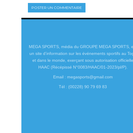
MEGA SPORTS, média du GROUPE MEGA SPORTS, e
un site d’information sur les événements sportifs au To
et dans le monde, exerçant sous autorisation officiell
HAAC (Récépissé N°0083/HAAC/01-2023/pl/P).
Email : megasports@gmail.com
Tél : (00228) 90 79 69 83