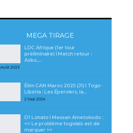
MEGA TIRAGE
LDC Afrique (1er tour
préliminaire) l Match retour :
Asko,…
 Août 2023
Élim CAN Maroc 2025 (J1) l Togo-
Libéria : Les Éperviers, la…
2 Sep 2024
D1 Lonato l Messan Ametokodo :
<< Le problème togolais est de
marquer >>