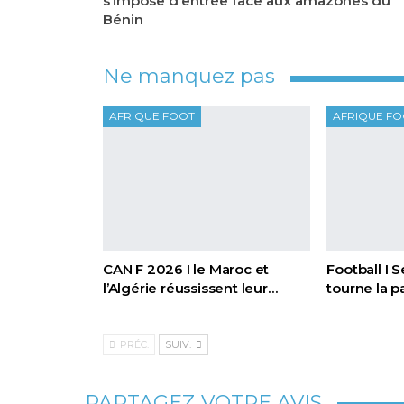
s’impose d’entrée face aux amazones du
Bénin
Ne manquez pas
AFRIQUE FOOT
AFRIQUE F
CAN F 2026 I le Maroc et
Football I 
l’Algérie réussissent leur…
tourne la 
PRÉC.
SUIV.
PARTAGEZ VOTRE AVIS