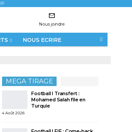
/P
Nous joindre
RTS
NOUS ECRIRE
MEGA TIRAGE
Football I Transfert :
Mohamed Salah file en
Turquie
4 Août 2026
Football I FIF : Come-back