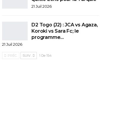
21 Juil 2026
D2 Togo (J2) : JCA vs Agaza,
Koroki vs Sara Fc; le
programme…
21 Juil 2026
PRÉC.
SUIV.
1 De 154