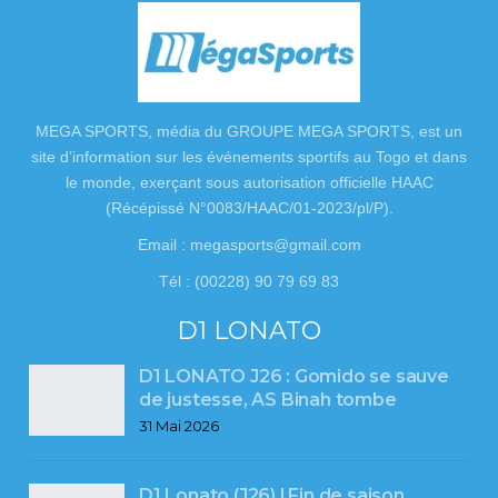
MEGA SPORTS, média du GROUPE MEGA SPORTS, est un
site d’information sur les événements sportifs au Togo et dans
le monde, exerçant sous autorisation officielle HAAC
(Récépissé N°0083/HAAC/01-2023/pl/P).
Email : megasports@gmail.com
Tél : (00228) 90 79 69 83
D1 LONATO
D1 LONATO J26 : Gomido se sauve
de justesse, AS Binah tombe
31 Mai 2026
D1 Lonato (J26) l Fin de saison