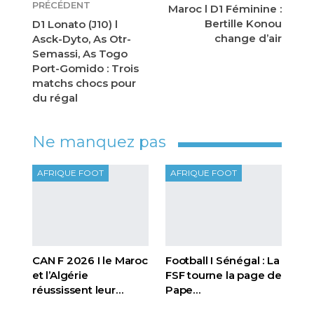
PRÉCÉDENT
Maroc l D1 Féminine :
Bertille Konou
D1 Lonato (J10) l
change d’air
Asck-Dyto, As Otr-
Semassi, As Togo
Port-Gomido : Trois
matchs chocs pour
du régal
Ne manquez pas
AFRIQUE FOOT
AFRIQUE FOOT
CAN F 2026 I le Maroc
Football I Sénégal : La
et l’Algérie
FSF tourne la page de
réussissent leur…
Pape…