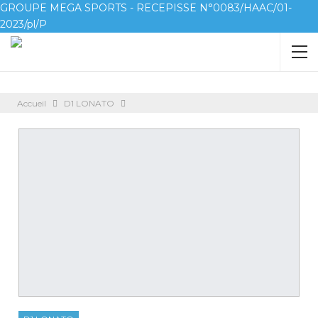
GROUPE MEGA SPORTS - RECEPISSE N°0083/HAAC/01-
2023/pl/P
Accueil
D1 LONATO