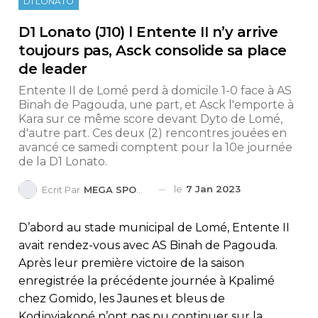
D1 LONATO
D1 Lonato (J10) l Entente II n’y arrive
toujours pas, Asck consolide sa place
de leader
Entente II de Lomé perd à domicile 1-0 face à AS
Binah de Pagouda, une part, et Asck l'emporte à
Kara sur ce même score devant Dyto de Lomé,
d'autre part. Ces deux (2) rencontres jouées en
avancé ce samedi comptent pour la 10e journée
de la D1 Lonato.
le
7 Jan 2023
Ecrit Par
MEGA SPORTS
D’abord au stade municipal de Lomé, Entente II
avait rendez-vous avec AS Binah de Pagouda.
Après leur première victoire de la saison
enregistrée la précédente journée à Kpalimé
chez Gomido, les Jaunes et bleus de
Kodjoviakopé n’ont pas pu continuer sur la