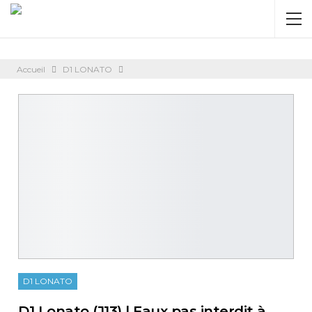
Accueil
D1 LONATO
D1 LONATO
D1 Lonato (J13) l Faux pas interdit à