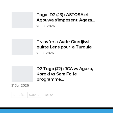
Togo| D2 (J3) : ASFOSA et
Agouwa s’imposent, Agaza…
26 Juil 2026
Transfert : Aude Gbedjissi
quitte Lens pour la Turquie
21 Juil 2026
D2 Togo (J2) : JCA vs Agaza,
Koroki vs Sara Fc; le
programme…
21 Juil 2026
PRÉC.
SUIV.
1 De 154