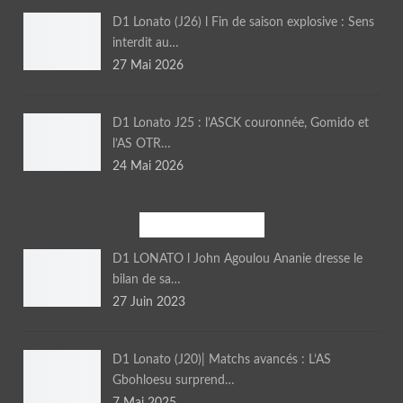
D1 Lonato (J26) l Fin de saison explosive : Sens
interdit au…
27 Mai 2026
D1 Lonato J25 : l’ASCK couronnée, Gomido et
l’AS OTR…
24 Mai 2026
MEGA TIRAGE
D1 LONATO l John Agoulou Ananie dresse le
bilan de sa…
27 Juin 2023
D1 Lonato (J20)| Matchs avancés : L’AS
Gbohloesu surprend…