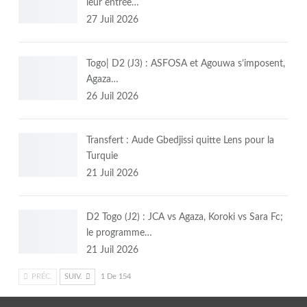
leur entrée…
27 Juil 2026
Togo| D2 (J3) : ASFOSA et Agouwa s’imposent,
Agaza…
26 Juil 2026
Transfert : Aude Gbedjissi quitte Lens pour la
Turquie
21 Juil 2026
D2 Togo (J2) : JCA vs Agaza, Koroki vs Sara Fc;
le programme…
21 Juil 2026
PRÉC.
SUIV.
1 De 154