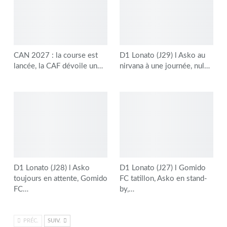
CAN 2027 : la course est
D1 Lonato (J29) l Asko au
lancée, la CAF dévoile un…
nirvana à une journée, nul…
D1 Lonato (J28) l Asko
D1 Lonato (J27) l Gomido
toujours en attente, Gomido
FC tatillon, Asko en stand-
FC…
by,…
PRÉC.
SUIV.